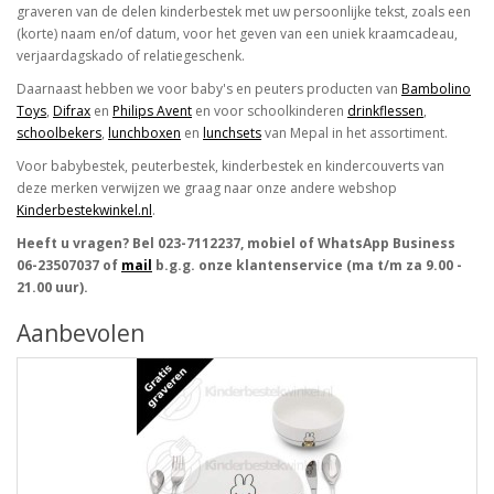
graveren van de delen kinderbestek met uw persoonlijke tekst, zoals een
(korte) naam en/of datum, voor het geven van een uniek kraamcadeau,
verjaardagskado of relatiegeschenk.
Daarnaast hebben we voor baby's en peuters producten van
Bambolino
Toys
,
Difrax
en
Philips Avent
en voor schoolkinderen
drinkflessen
,
schoolbekers
,
lunchboxen
en
lunchsets
van Mepal in het assortiment.
Voor babybestek, peuterbestek, kinderbestek en kindercouverts van
deze merken verwijzen we graag naar onze andere webshop
Kinderbestekwinkel.nl
.
Heeft u vragen? Bel 023-7112237, mobiel of WhatsApp Business
06-23507037 of
mail
b.g.g. onze klantenservice (ma t/m za 9.00 -
21.00 uur).
Aanbevolen