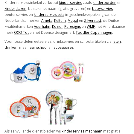
Kinderservieswinkel.nl verkoopt
kinderservies
zoals
kinderborden
en
kinderglazen
, bestek met naam (gratis graveren) en
babyservies
,
peuterservies en
kinderservies sets
in geschenkverpakking van de
Nederlandse merken
Amefa
,
Keltum
,
Mepal
en
Zilverstad
, de Duitse
kwaliteitsmerken
Auerhahn
,
Koziol
,
Puresigns
en
WMF
, het Amerikaanse
merk
OXO Tot
en het Deense designmerk
Toddler Copenhagen
.
Voor losse delen eetservies, drinkservies en schoolartikelen zie:
eten
,
drinken
, mee
naar school
en
accessoires
.
Als aanvullende dienst bieden wij
kinderservies met naam
met gratis