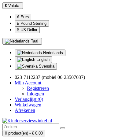
€
Valuta
€ Euro
£ Pound Sterling
$ US Dollar
Taal
Nederlands
English
Svenska
023-7112237 (mobiel 06-23507037)
Mijn Account
Registreren
Inloggen
Verlanglijst (0)
Winkelwagen
Afrekenen
0 product(en) - € 0,00