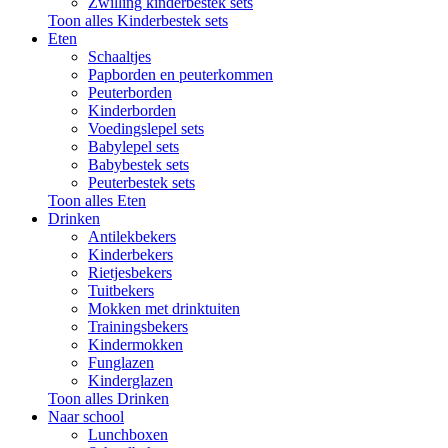
Zwilling kinderbestek sets
Toon alles Kinderbestek sets
Eten
Schaaltjes
Papborden en peuterkommen
Peuterborden
Kinderborden
Voedingslepel sets
Babylepel sets
Babybestek sets
Peuterbestek sets
Toon alles Eten
Drinken
Antilekbekers
Kinderbekers
Rietjesbekers
Tuitbekers
Mokken met drinktuiten
Trainingsbekers
Kindermokken
Funglazen
Kinderglazen
Toon alles Drinken
Naar school
Lunchboxen