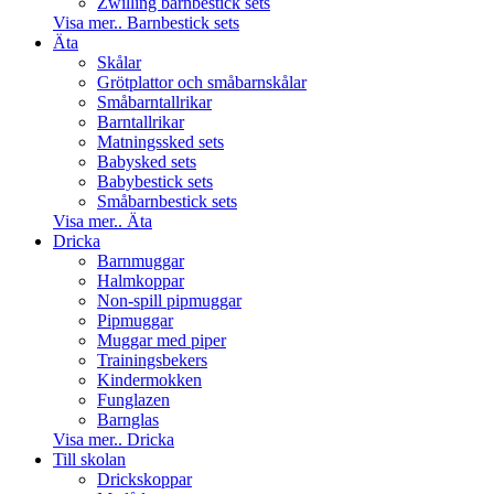
Zwilling barnbestick sets
Visa mer.. Barnbestick sets
Äta
Skålar
Grötplattor och småbarnskålar
Småbarntallrikar
Barntallrikar
Matningssked sets
Babysked sets
Babybestick sets
Småbarnbestick sets
Visa mer.. Äta
Dricka
Barnmuggar
Halmkoppar
Non-spill pipmuggar
Pipmuggar
Muggar med piper
Trainingsbekers
Kindermokken
Funglazen
Barnglas
Visa mer.. Dricka
Till skolan
Drickskoppar