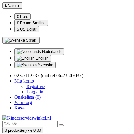
€
Valuta
€ Euro
£ Pound Sterling
$ US Dollar
Språk
Nederlands
English
Svenska
023-7112237 (mobiel 06-23507037)
Mitt konto
Registrera
Logga in
Önskelista (0)
Varukorg
Kassa
0 produkt(er) - € 0.00