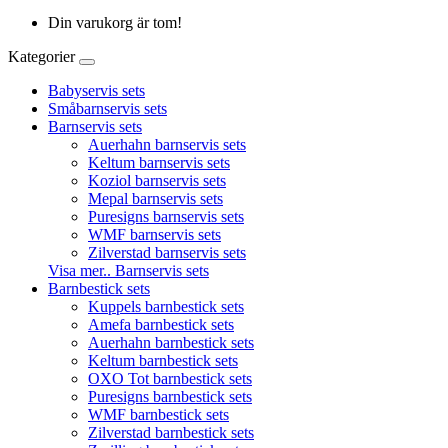
Din varukorg är tom!
Kategorier
Babyservis sets
Småbarnservis sets
Barnservis sets
Auerhahn barnservis sets
Keltum barnservis sets
Koziol barnservis sets
Mepal barnservis sets
Puresigns barnservis sets
WMF barnservis sets
Zilverstad barnservis sets
Visa mer.. Barnservis sets
Barnbestick sets
Kuppels barnbestick sets
Amefa barnbestick sets
Auerhahn barnbestick sets
Keltum barnbestick sets
OXO Tot barnbestick sets
Puresigns barnbestick sets
WMF barnbestick sets
Zilverstad barnbestick sets