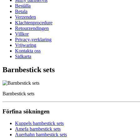
Miffy barnservis
Beställa
Betala
Verzenden
Klachtenprocedure
Retourzendingen
Villkor
Privacy-verklaring
Vrijwaring
Kontakta oss
Sidkarta
Barnbestick sets
Barnbestick sets
Förfina sökningen
Kuppels barnbestick sets
Amefa barnbestick sets
Auerhahn barnbestick sets