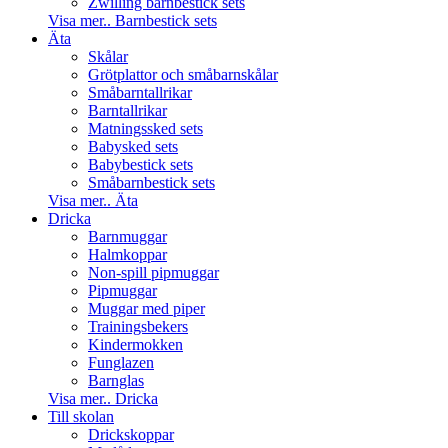
Zwilling barnbestick sets
Visa mer.. Barnbestick sets
Äta
Skålar
Grötplattor och småbarnskålar
Småbarntallrikar
Barntallrikar
Matningssked sets
Babysked sets
Babybestick sets
Småbarnbestick sets
Visa mer.. Äta
Dricka
Barnmuggar
Halmkoppar
Non-spill pipmuggar
Pipmuggar
Muggar med piper
Trainingsbekers
Kindermokken
Funglazen
Barnglas
Visa mer.. Dricka
Till skolan
Drickskoppar