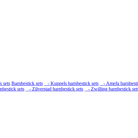
s sets
Barnbestick sets
- Kuppels barnbestick sets
- Amefa barnbesti
estick sets
- Zilverstad barnbestick sets
- Zwilling barnbestick set