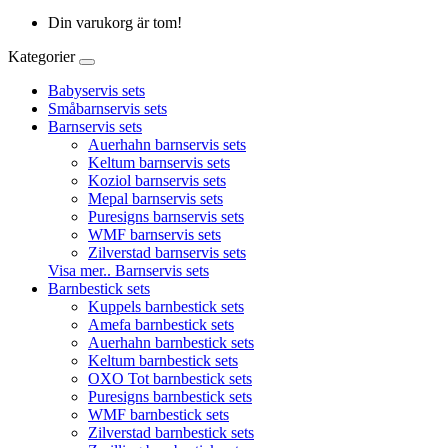
Din varukorg är tom!
Kategorier
Babyservis sets
Småbarnservis sets
Barnservis sets
Auerhahn barnservis sets
Keltum barnservis sets
Koziol barnservis sets
Mepal barnservis sets
Puresigns barnservis sets
WMF barnservis sets
Zilverstad barnservis sets
Visa mer.. Barnservis sets
Barnbestick sets
Kuppels barnbestick sets
Amefa barnbestick sets
Auerhahn barnbestick sets
Keltum barnbestick sets
OXO Tot barnbestick sets
Puresigns barnbestick sets
WMF barnbestick sets
Zilverstad barnbestick sets