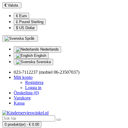
€
Valuta
€ Euro
£ Pound Sterling
$ US Dollar
Språk
Nederlands
English
Svenska
023-7112237 (mobiel 06-23507037)
Mitt konto
Registrera
Logga in
Önskelista (0)
Varukorg
Kassa
0 produkt(er) - € 0.00