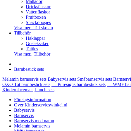
Matlådor
Dricksflaskor
Vattenflaskor
Fruitboxen
Snackdoosjes
Visa mer.. Till skolan
Tillbehör
Haklappar
Gosleksaker
Tuttles
Visa mer.. Tillbehör
Barnbestick sets
Melamin barnservis sets
Babyservis sets
Småbarnservis sets
Barnservi
OXO Tot barnbestick sets
- Puresigns barnbestick sets
- WMF barnb
Kinderplacemats
Lunch sets
Företagsinformation
Over Kinderservieswinkel.nl
Babyservis
Barnservis
Barnservis med namn
Melamin barnservis