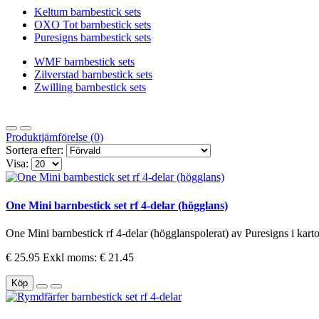
Keltum barnbestick sets
OXO Tot barnbestick sets
Puresigns barnbestick sets
WMF barnbestick sets
Zilverstad barnbestick sets
Zwilling barnbestick sets
Produktjämförelse (0)
Sortera efter:
Visa:
One Mini barnbestick set rf 4-delar (högglans)
One Mini barnbestick rf 4-delar (högglanspolerat) av Puresigns i karto
€ 25.95
Exkl moms: € 21.45
Köp