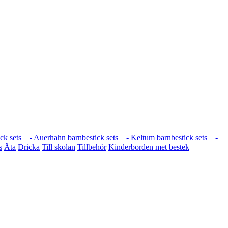
ck sets
- Auerhahn barnbestick sets
- Keltum barnbestick sets
-
s
Äta
Dricka
Till skolan
Tillbehör
Kinderborden met bestek