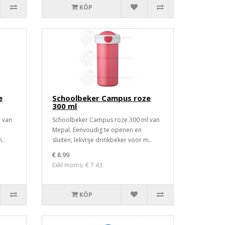
KÖP
e
Schoolbeker Campus roze
300 ml
 van
Schoolbeker Campus roze 300 ml van
Mepal. Eenvoudig te openen en
..
sluiten, lekvrije drinkbeker voor m..
€ 8.99
Exkl moms: € 7.43
KÖP