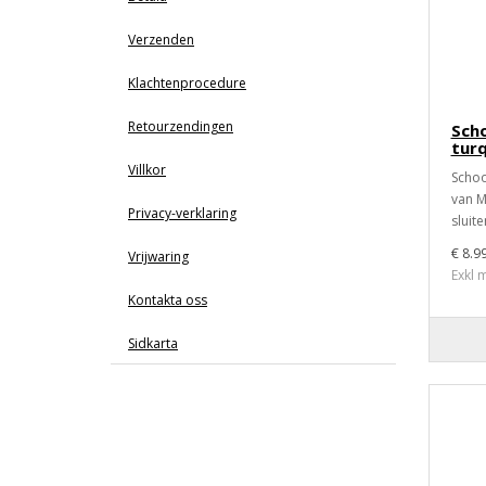
Verzenden
Klachtenprocedure
Retourzendingen
Sch
turq
Villkor
Schoo
van M
Privacy-verklaring
sluite
€ 8.9
Vrijwaring
Exkl 
Kontakta oss
Sidkarta