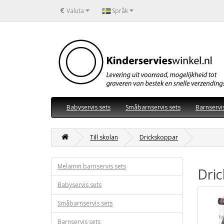
€
Valuta
Språk
Babyservis sets
Småbarnservis sets
Barnservi
Till skolan
Drickskoppar
Melamin barnservis sets
Dri
Babyservis sets
Småbarnservis sets
Barnservis sets