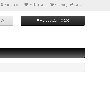
Mitt konto
Önskelista (0)
Varukorg
Kassa
0 produkt(er) - € 0.00