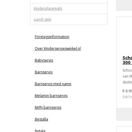
Kinderplacemats
Lunch sets
Företagsinformation
Over Kinderservieswinkel.nl
Sch
Babyservis
300
Schoo
Barnservis
van M
sluite
Barnservis med namn
€ 8.9
Melamin barnservis
Exkl 
Miffy barnservis
Beställa
Betala