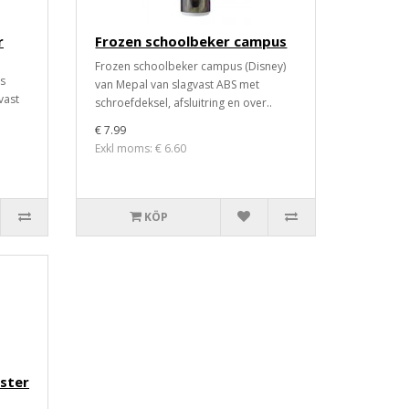
r
Frozen schoolbeker campus
Frozen schoolbeker campus (Disney)
s
van Mepal van slagvast ABS met
vast
schroefdeksel, afsluitring en over..
€ 7.99
Exkl moms: € 6.60
KÖP
ster