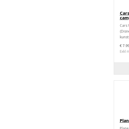
Car
cam
Cars 
(Disn
kunst
€ 7.9
Exkl 
Pla
Plane