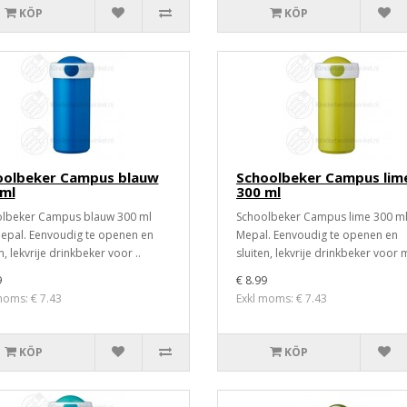
KÖP
KÖP
oolbeker Campus blauw
Schoolbeker Campus lim
 ml
300 ml
lbeker Campus blauw 300 ml
Schoolbeker Campus lime 300 ml
epal. Eenvoudig te openen en
Mepal. Eenvoudig te openen en
n, lekvrije drinkbeker voor ..
sluiten, lekvrije drinkbeker voor m
9
€ 8.99
moms: € 7.43
Exkl moms: € 7.43
KÖP
KÖP