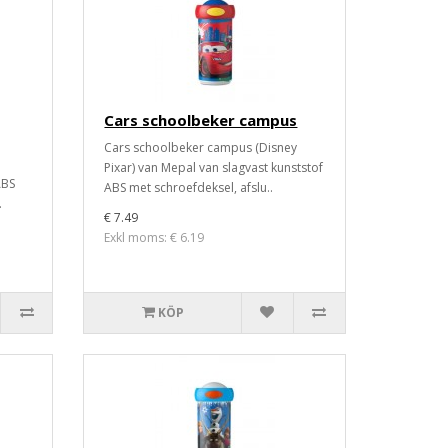
Cars schoolbeker campus
Cars schoolbeker campus (Disney
Pixar) van Mepal van slagvast kunststof
ABS
ABS met schroefdeksel, afslu..
.
€ 7.49
Exkl moms: € 6.19
KÖP