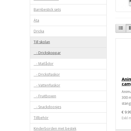
Barnbestick sets
Äta
Dricka
Till skolan
- Drickskoppar
- Matlådor
- Dricksflaskor
Anim
cam
- Vattenflaskor
Anima
- Fruitboxen
300 m
stäng
- Snackdoosjes
€ 9.9
Tillbehör
Exkl 
Kinderborden met bestek