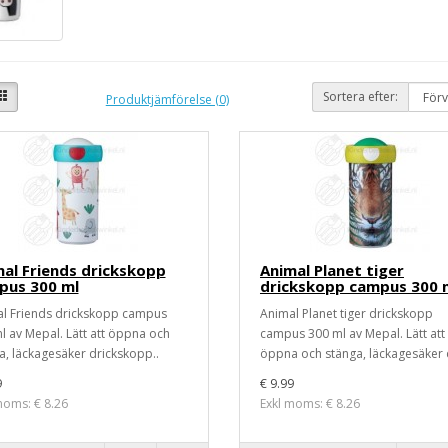
Sortera efter:
Produktjämförelse (0)
al Friends drickskopp
Animal Planet tiger
pus 300 ml
drickskopp campus 300 
l Friends drickskopp campus
Animal Planet tiger drickskopp
l av Mepal. Lätt att öppna och
campus 300 ml av Mepal. Lätt att
a, läckagesäker drickskopp..
öppna och stänga, läckagesäker d
9
€ 9.99
moms: € 8.26
Exkl moms: € 8.26