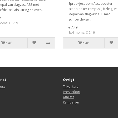
Sprookjesboom Assepoester
epal van slagvast ABS met
schoolbeker campus (Efteling) va
fdeksel, afsluitring en over..
Mepal van slagvast ABS met
9
schroefdeksel..
moms: € 6.19
€ 7.49
Exkl moms: € 6.19
KÖP
KÖP
änst
Övrigt
 oss
Tillverkare
Presentkort
Affiliate
Kampanjer