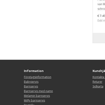
van M
schroe
€ 7.4
Exkl 
Information
Kundtj
Företagsinformation
Kontakta
Babyservis
Returer
Barnservis
Sidkarta
Barnservis med namn
Melamin barnservis
Miffy barnservis