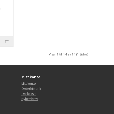
n
Visar 1 till 14 av 14 (1 Sidor)
Mitt konto
Mitt konto
Orderhistorik
Önskelista
Nyhetsbrev