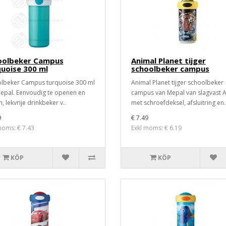
oolbeker Campus
Animal Planet tijger
uoise 300 ml
schoolbeker campus
lbeker Campus turquoise 300 ml
Animal Planet tijger schoolbeker
epal. Eenvoudig te openen en
campus van Mepal van slagvast 
n, lekvrije drinkbeker v..
met schroefdeksel, afsluitring en.
9
€ 7.49
moms: € 7.43
Exkl moms: € 6.19
KÖP
KÖP