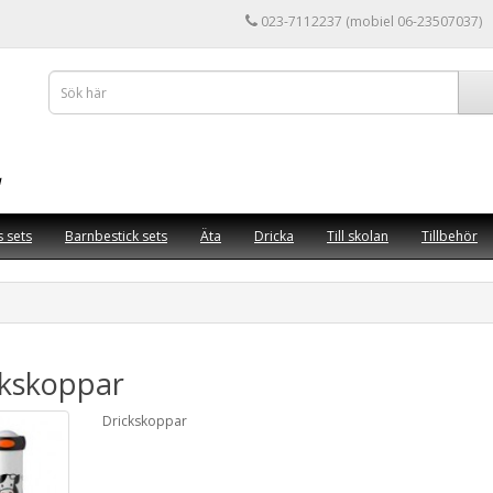
023-7112237 (mobiel 06-23507037)
s sets
Barnbestick sets
Äta
Dricka
Till skolan
Tillbehör
ckskoppar
Drickskoppar