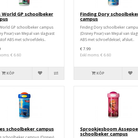
s World GP schoolbeker
Finding Dory schoolbeke
pus
campus
World GP schoolbeker campus
Finding Dory schoolbeker campu
ey Pixar) van Mepal van slagvast
(Disney Pixar) van Mepal van slag
stof ABS met schroefdeks..
ABS met schroefdeksel, afsluit..
9
€ 7.99
moms: € 6.60
Exkl moms: € 6.60
KÖP
KÖP
nes schoolbeker campus
Sprookjesboom Assepoe
schoolbeker campus
s schoolbeker campus (Disney)