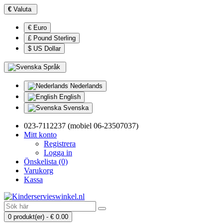
€
Valuta
€ Euro
£ Pound Sterling
$ US Dollar
Språk
Nederlands
English
Svenska
023-7112237 (mobiel 06-23507037)
Mitt konto
Registrera
Logga in
Önskelista (0)
Varukorg
Kassa
0 produkt(er) - € 0.00