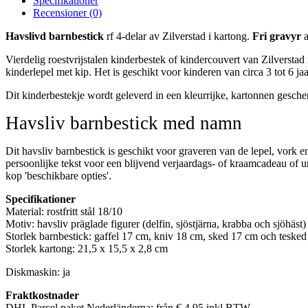
Specifikationer
Recensioner (0)
Havsliv
d
barnbestick
rf 4-delar av Zilverstad i kartong.
Fri gravyr
a
Vierdelig roestvrijstalen kinderbestek of kindercouvert van Zilversta
kinderlepel met kip. Het is geschikt voor kinderen van circa 3 tot 6 ja
Dit kinderbestekje wordt geleverd in een kleurrijke, kartonnen gesche
Havsliv barnbestick med namn
Dit havsliv barnbestick is geschikt voor graveren van de lepel, vork e
persoonlijke tekst voor een blijvend verjaardags- of kraamcadeau of u
kop 'beschikbare opties'.
Specifikationer
Material: rostfritt stål 18/10
Motiv: havsliv präglade figurer (delfin, sjöstjärna, krabba och sjöhäst)
Storlek barnbestick: gaffel 17 cm, kniv 18 cm, sked 17 cm och teske
Storlek kartong: 21,5 x 15,5 x 2,8 cm
Diskmaskin: ja
Fraktkostnader
DHL Parcel paket Nederländerna: från € 4,95 inkl BTW