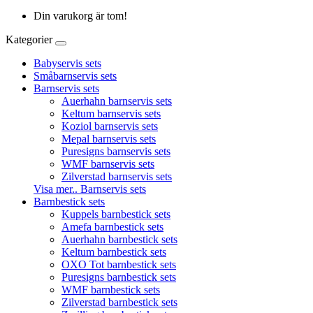
Din varukorg är tom!
Kategorier
Babyservis sets
Småbarnservis sets
Barnservis sets
Auerhahn barnservis sets
Keltum barnservis sets
Koziol barnservis sets
Mepal barnservis sets
Puresigns barnservis sets
WMF barnservis sets
Zilverstad barnservis sets
Visa mer.. Barnservis sets
Barnbestick sets
Kuppels barnbestick sets
Amefa barnbestick sets
Auerhahn barnbestick sets
Keltum barnbestick sets
OXO Tot barnbestick sets
Puresigns barnbestick sets
WMF barnbestick sets
Zilverstad barnbestick sets