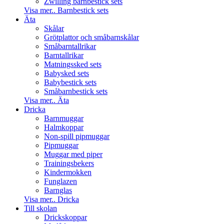
Zwilling barnbestick sets
Visa mer.. Barnbestick sets
Äta
Skålar
Grötplattor och småbarnskålar
Småbarntallrikar
Barntallrikar
Matningssked sets
Babysked sets
Babybestick sets
Småbarnbestick sets
Visa mer.. Äta
Dricka
Barnmuggar
Halmkoppar
Non-spill pipmuggar
Pipmuggar
Muggar med piper
Trainingsbekers
Kindermokken
Funglazen
Barnglas
Visa mer.. Dricka
Till skolan
Drickskoppar