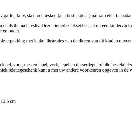
v gaffel, kniv, sked och tesked (alla bestickdelar) på fram eller baksidan
d met als thema havsliv. Deze kinderbestekset bestaat uit een kindervor
ar en ouder.
nkverpakking met leuke illustraties van de dieren van dit kindercouvert 
n lepel, vork, mes en lepel, vork, lepel en dessertlepel of alle bestekd
niek relatiegeschenk kunt u met uw andere voorkeuren opgeven in de vel
d 13,5 cm