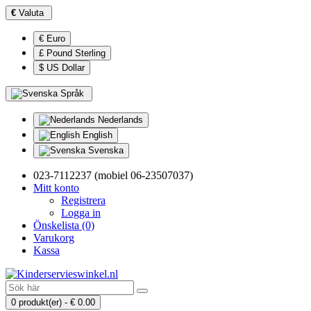
€
Valuta
€ Euro
£ Pound Sterling
$ US Dollar
Språk
Nederlands
English
Svenska
023-7112237 (mobiel 06-23507037)
Mitt konto
Registrera
Logga in
Önskelista (0)
Varukorg
Kassa
0 produkt(er) - € 0.00