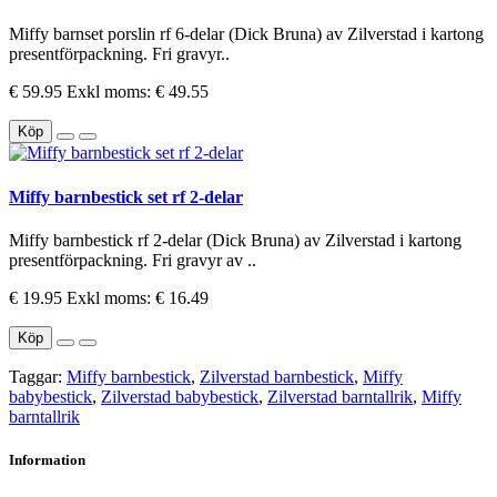
Miffy barnset porslin rf 6-delar (Dick Bruna) av Zilverstad i kartong
presentförpackning. Fri gravyr..
€ 59.95
Exkl moms: € 49.55
Köp
Miffy barnbestick set rf 2-delar
Miffy barnbestick rf 2-delar (Dick Bruna) av Zilverstad i kartong
presentförpackning. Fri gravyr av ..
€ 19.95
Exkl moms: € 16.49
Köp
Taggar:
Miffy barnbestick
,
Zilverstad barnbestick
,
Miffy
babybestick
,
Zilverstad babybestick
,
Zilverstad barntallrik
,
Miffy
barntallrik
Information