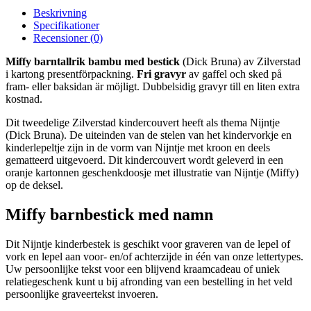
Beskrivning
Specifikationer
Recensioner (0)
Miffy barntallrik bambu med bestick
(Dick Bruna) av Zilverstad
i kartong presentförpackning.
Fri gravyr
av gaffel och sked på
fram- eller baksidan är möjligt.
Dubbelsidig gravyr till en liten extra
kostnad.
Dit tweedelige Zilverstad kindercouvert heeft als thema Nijntje
(Dick Bruna). De uiteinden van de stelen van het kindervorkje en
kinderlepeltje zijn in de vorm van Nijntje met kroon en deels
gematteerd uitgevoerd. Dit kindercouvert wordt geleverd in een
oranje kartonnen geschenkdoosje met illustratie van Nijntje (Miffy)
op de deksel.
Miffy barnbestick med namn
Dit Nijntje kinderbestek is geschikt voor graveren van de lepel of
vork en lepel aan voor- en/of achterzijde in één van onze lettertypes.
Uw persoonlijke tekst voor een blijvend kraamcadeau of uniek
relatiegeschenk kunt u bij afronding van een bestelling in het veld
persoonlijke graveertekst invoeren.