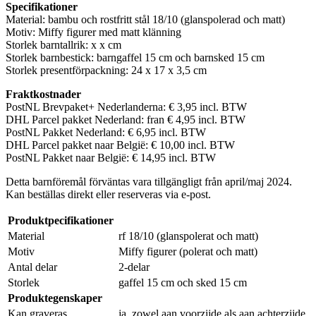
Specifikationer
Material: bambu och rostfritt stål 18/10 (
glanspolerad
och matt)
Motiv: Miffy figurer
med matt klänning
Storlek barntallrik: x x cm
Storlek barnbestick: barngaffel 15 cm och barnsked 15 cm
Storlek presentförpackning: 24 x 17 x 3,5 cm
Fraktkostnader
PostNL Brevpaket+ Nederlanderna: € 3,95 incl. BTW
DHL Parcel pakket Nederland: fran € 4,95 incl. BTW
PostNL Pakket Nederland: € 6,95 incl. BTW
DHL Parcel pakket naar België: € 10,00 incl. BTW
PostNL Pakket naar België: € 14,95 incl. BTW
Detta barnföremål förväntas vara tillgängligt från april/maj 2024.
Kan beställas direkt eller reserveras via e-post.
Produktpecifikationer
Material
rf 18/10 (glanspolerat och matt)
Motiv
Miffy figurer (polerat och matt)
Antal delar
2-delar
Storlek
gaffel 15 cm och sked 15 cm
Produktegenskaper
Kan graveras
ja, zowel aan voorzijde als aan achterzijde