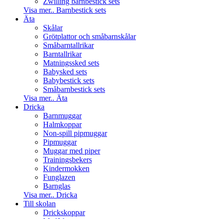
Zwilling barnbestick sets
Visa mer.. Barnbestick sets
Äta
Skålar
Grötplattor och småbarnskålar
Småbarntallrikar
Barntallrikar
Matningssked sets
Babysked sets
Babybestick sets
Småbarnbestick sets
Visa mer.. Äta
Dricka
Barnmuggar
Halmkoppar
Non-spill pipmuggar
Pipmuggar
Muggar med piper
Trainingsbekers
Kindermokken
Funglazen
Barnglas
Visa mer.. Dricka
Till skolan
Drickskoppar