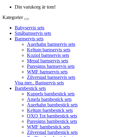
Din varukorg är tom!
Kategorier
Babyservis sets
Småbarnservis sets
Barnservis sets
Auerhahn barnservis sets
Keltum barnservis sets
Koziol barnservis sets
Mepal barnservis sets
Puresigns barnservis sets
WMF barnservis sets
Zilverstad barnservis sets
Visa mer.. Barnservis sets
Barnbestick sets
Kuppels barnbestick sets
Amefa barnbestick sets
Auerhahn barnbestick sets
Keltum barnbestick sets
OXO Tot barnbestick sets
Puresigns barnbestick sets
WMF barnbestick sets
Zilverstad barnbestick sets