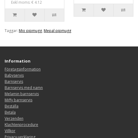
Exkl moms: € 4.12
Taggar:
Mio pipmugg
,
Mepal pipmugg
Information
Företagsinformation
Babyservis
Barnservis
Barnservis med namn
Melamin barnservis
Miffy barnservis
Beställa
Betala
Verzenden
Klachtenprocedure
Villkor
Privacy-verklaring