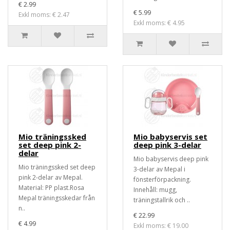
€ 2.99
€ 5.99
Exkl moms: € 2.47
Exkl moms: € 4.95
Mio träningssked
Mio babyservis set
set deep pink 2-
deep pink 3-delar
delar
Mio babyservis deep pink
Mio träningssked set deep
3-delar av Mepal i
pink 2-delar av Mepal.
fönsterförpackning.
Material: PP plast.Rosa
Innehåll: mugg,
Mepal träningsskedar från
träningstallrik och ..
n..
€ 22.99
€ 4.99
Exkl moms: € 19.00