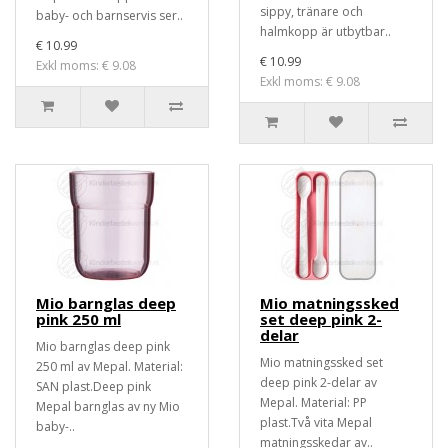
sippy, tränare och
baby- och barnservis ser..
halmkopp är utbytbar..
€ 10.99
€ 10.99
Exkl moms: € 9.08
Exkl moms: € 9.08
Mio barnglas deep
Mio matningssked
pink 250 ml
set deep pink 2-
delar
Mio barnglas deep pink
Mio matningssked set
250 ml av Mepal. Material:
deep pink 2-delar av
SAN plast.Deep pink
Mepal. Material: PP
Mepal barnglas av ny Mio
plast.Två vita Mepal
baby-..
matningsskedar av..