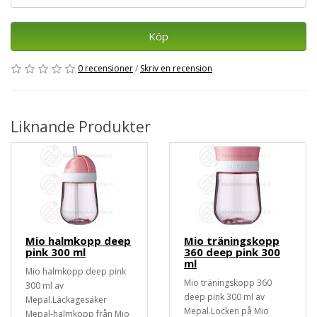
Köp
0 recensioner
/
Skriv en recension
Liknande Produkter
Mio halmkopp deep
Mio träningskopp
pink 300 ml
360 deep pink 300
ml
Mio halmkopp deep pink
Mio träningskopp 360
300 ml av
deep pink 300 ml av
Mepal.Läckagesäker
Mepal.Locken på Mio
Mepal-halmkopp från Mio