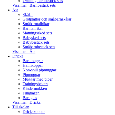
Zwilling barnbestick sets
Visa mer.. Barnbestick sets
Äta
Skålar
Grötplattor och småbarnskålar
Småbarntallrikar
Barntallrikar
Matningssked sets
Babysked sets
Babybestick sets
Småbarnbestick sets
Visa mer.. Äta
Dricka
Barnmuggar
Halmkoppar
Non-spill pipmuggar
Pipmuggar
Muggar med piper
Trainingsbekers
Kindermokken
Funglazen
Barnglas
Visa mer.. Dricka
Till skolan
Drickskoppar