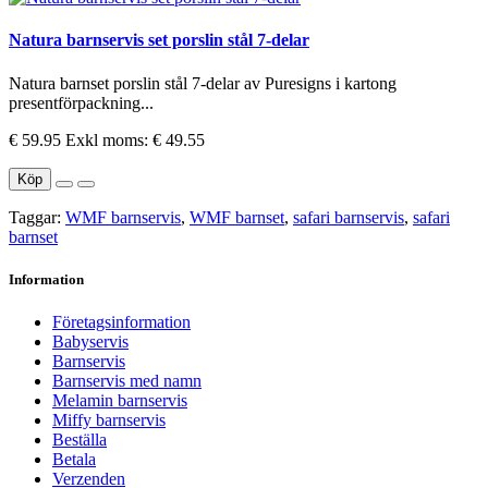
Natura barnservis set porslin stål 7-delar
Natura barnset porslin stål 7-delar av Puresigns i kartong
presentförpackning...
€ 59.95
Exkl moms: € 49.55
Köp
Taggar:
WMF barnservis
,
WMF barnset
,
safari barnservis
,
safari
barnset
Information
Företagsinformation
Babyservis
Barnservis
Barnservis med namn
Melamin barnservis
Miffy barnservis
Beställa
Betala
Verzenden