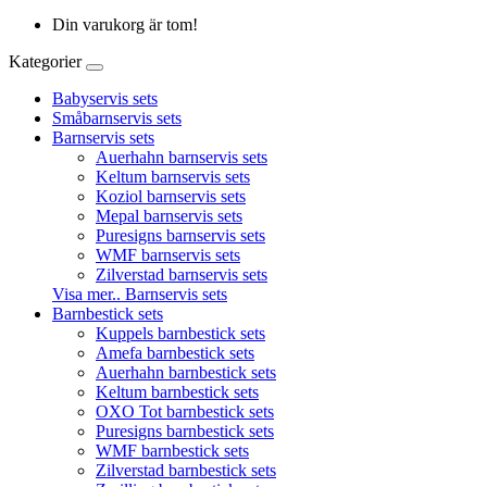
Din varukorg är tom!
Kategorier
Babyservis sets
Småbarnservis sets
Barnservis sets
Auerhahn barnservis sets
Keltum barnservis sets
Koziol barnservis sets
Mepal barnservis sets
Puresigns barnservis sets
WMF barnservis sets
Zilverstad barnservis sets
Visa mer.. Barnservis sets
Barnbestick sets
Kuppels barnbestick sets
Amefa barnbestick sets
Auerhahn barnbestick sets
Keltum barnbestick sets
OXO Tot barnbestick sets
Puresigns barnbestick sets
WMF barnbestick sets
Zilverstad barnbestick sets