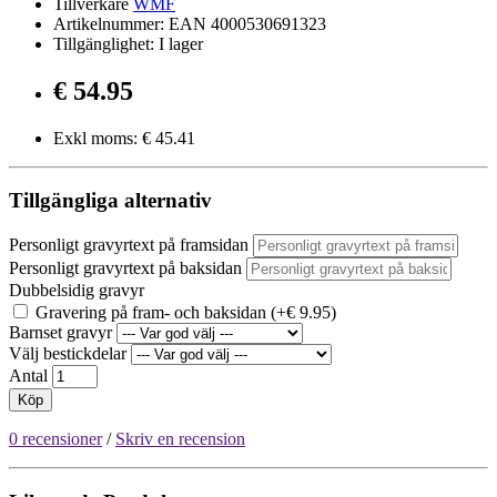
Tillverkare
WMF
Artikelnummer: EAN 4000530691323
Tillgänglighet: I lager
€ 54.95
Exkl moms: € 45.41
Tillgängliga alternativ
Personligt gravyrtext på framsidan
Personligt gravyrtext på baksidan
Dubbelsidig gravyr
Gravering på fram- och baksidan (+€ 9.95)
Barnset gravyr
Välj bestickdelar
Antal
Köp
0 recensioner
/
Skriv en recension