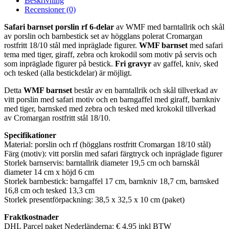
Beskrivning
Recensioner (0)
Safari barnset porslin rf 6-delar
av WMF med barntallrik och skål
av porslin och barnbestick set av högglans polerat Cromargan
rostfritt 18/10 stål med inpräglade figurer.
WMF barnset
med safari
tema med tiger, giraff, zebra och krokodil som motiv på servis och
som inpräglade figurer på bestick.
Fri gravyr
av gaffel, kniv, sked
och tesked (alla bestickdelar) är möjligt.
Detta
WMF barnset
består av en barntallrik och skål tillverkad av
vitt porslin med safari motiv och en barngaffel med giraff, barnkniv
med tiger, barnsked med zebra och tesked med krokokil tillverkad
av Cromargan rostfritt stål 18/10.
Specifikationer
Material: porslin och rf (högglans rostfritt Cromargan 18/10 stål)
Färg (motiv): vitt porslin med safari färgtryck och inpräglade figurer
Storlek barnservis: barntallrik diameter 19,5 cm och barnskål
diameter 14 cm x höjd 6 cm
Storlek barnbestick: barngaffel 17 cm, barnkniv 18,7 cm, barnsked
16,8 cm och tesked 13,3 cm
Storlek presentförpackning: 38,5 x 32,5 x 10 cm (paket)
Fraktkostnader
DHL Parcel paket Nederländerna: € 4,95 inkl BTW