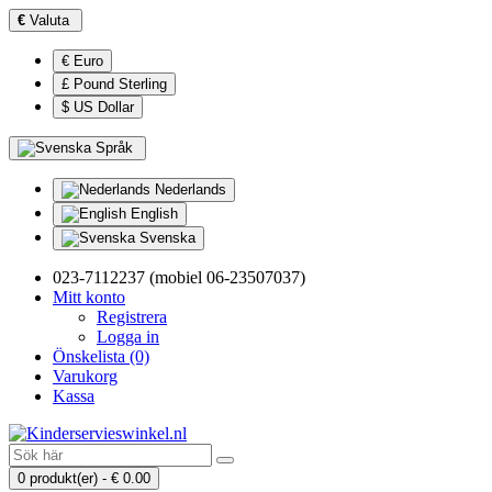
€
Valuta
€ Euro
£ Pound Sterling
$ US Dollar
Språk
Nederlands
English
Svenska
023-7112237 (mobiel 06-23507037)
Mitt konto
Registrera
Logga in
Önskelista (0)
Varukorg
Kassa
0 produkt(er) - € 0.00