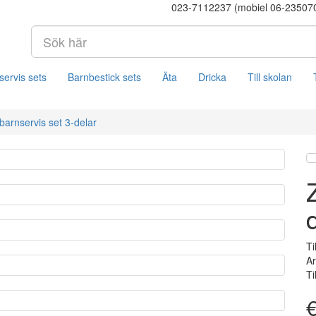
023-7112237 (mobiel 06-23507
servis sets
Barnbestick sets
Äta
Dricka
Till skolan
barnservis set 3-delar
Ti
A
Ti