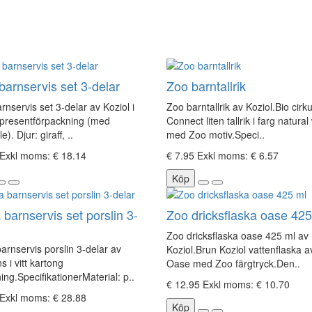
 barnservis set 3-delar
Zoo barntallrik
arnservis set 3-delar av Koziol i
Zoo barntallrik av Koziol.Bio cirku
 presentförpackning (med
Connect liten tallrik i farg natura
). Djur: giraff, ..
med Zoo motiv.Speci..
Exkl moms: € 18.14
€ 7.95
Exkl moms: € 6.57
Köp
 barnservis set porslin 3-
Zoo dricksflaska oase 425
Zoo dricksflaska oase 425 ml av
arnservis porslin 3-delar av
Koziol.Brun Koziol vattenflaska a
s i vitt kartong
Oase med Zoo färgtryck.Den..
ing.SpecifikationerMaterial: p..
€ 12.95
Exkl moms: € 10.70
Exkl moms: € 28.88
Köp