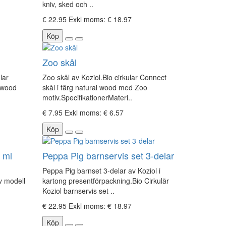
kniv, sked och ..
€ 22.95
Exkl moms: € 18.97
Köp
Zoo skål
lar
Zoo skål av Koziol.Bio cirkular Connect
l wood
skål i färg natural wood med Zoo
motiv.SpecifikationerMateri..
€ 7.95
Exkl moms: € 6.57
Köp
 ml
Peppa Pig barnservis set 3-delar
Peppa Pig barnset 3-delar av Koziol i
v modell
kartong presentförpackning.Bio Cirkulär
Koziol barnservis set ..
€ 22.95
Exkl moms: € 18.97
Köp