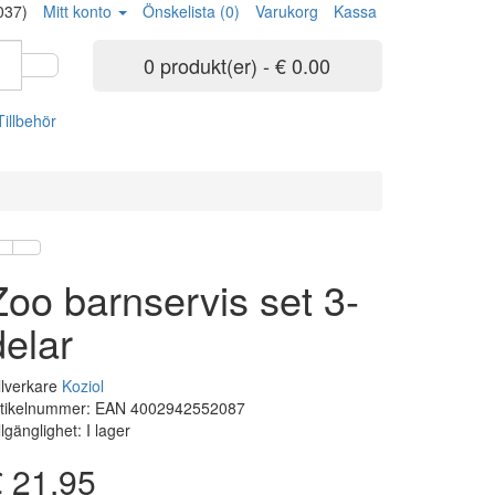
037)
Mitt konto
Önskelista (0)
Varukorg
Kassa
0 produkt(er) - € 0.00
Tillbehör
Zoo barnservis set 3-
delar
llverkare
Koziol
rtikelnummer: EAN 4002942552087
llgänglighet: I lager
€ 21.95