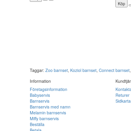
Köp
Taggar:
Zoo barnset
,
Koziol barnset
,
Connect barnset
Information
Kundtjä
Företagsinformation
Kontakt
Babyservis
Returer
Barnservis
Sidkarta
Barnservis med namn
Melamin barnservis
Miffy barnservis
Beställa
Betala