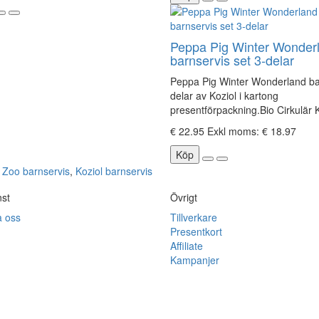
Peppa Pig Winter Wonder
barnservis set 3-delar
Peppa Pig Winter Wonderland ba
delar av Koziol i kartong
presentförpackning.Bio Cirkulär K
€ 22.95
Exkl moms: € 18.97
Köp
,
Zoo barnservis
,
Koziol barnservis
nst
Övrigt
a oss
Tillverkare
Presentkort
Affiliate
Kampanjer