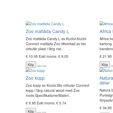
Zoo matlåda Candy L
Africa
Zoo matlåda Candy L av Koziol.Koziol
Africa b
Connect matlåda Zoo tillverkad av bio
kartong
cirkulär plast i färg nat..
banderole
€ 10.95
Exkl moms: € 9.05
€ 21.95
Köp
Köp
Zoo kopp
Natura
delar
Zoo kopp av Koziol.Bio cirkular Connect
Natura b
kopp i färg natural wood med Zoo
Puresign
motiv.SpecifikationerMateri..
förpackn
€ 6.95
Exkl moms: € 5.74
€ 34.95
Köp