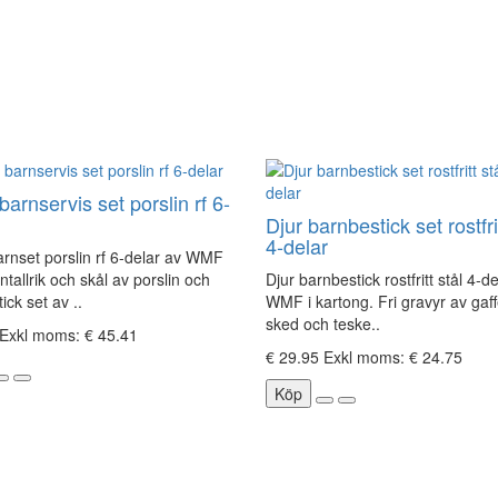
barnservis set porslin rf 6-
Djur barnbestick set rostfrit
4-delar
arnset porslin rf 6-delar av WMF
tallrik och skål av porslin och
Djur barnbestick rostfritt stål 4-d
ick set av ..
WMF i kartong. Fri gravyr av gaffe
sked och teske..
Exkl moms: € 45.41
€ 29.95
Exkl moms: € 24.75
Köp