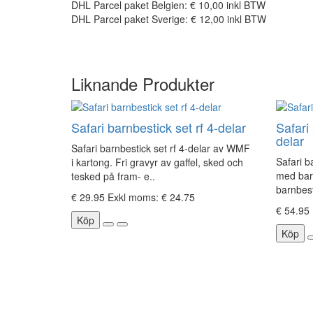
DHL Parcel paket Belgien: € 10,00 inkl BTW
DHL Parcel paket Sverige: € 12,00 inkl BTW
Liknande Produkter
Safari barnbestick set rf 4-delar
Safari 
delar
Safari barnbestick set rf 4-delar av WMF
Safari b
i kartong. Fri gravyr av gaffel, sked och
med barn
tesked på fram- e..
barnbest
€ 29.95
Exkl moms: € 24.75
€ 54.95
Köp
Köp