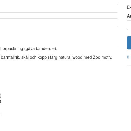
Ex
A
ntforpackning
(gåva banderole
).
0 
barntallrik, skål och kopp i färg natural wood med Zoo motiv.
)
)
W