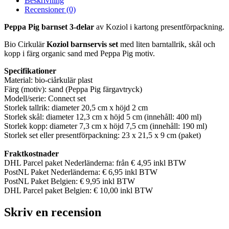
Beskrivning
Recensioner (0)
Peppa Pig barnset 3-delar
av Koziol i kartong presentförpackning.
Bio Cirkulär
Koziol barnservis set
med liten barntallrik, skål och
kopp i färg organic sand med Peppa Pig motiv.
Specifikationer
Material: bio-ciårkulär plast
Färg (motiv): sand (Peppa Pig färgavtryck)
Modell/serie: Connect set
Storlek tallrik: diameter 20,5 cm x höjd 2 cm
Storlek skål: diameter 12,3 cm x höjd 5 cm (innehåll: 400 ml)
Storlek kopp: diameter 7,3 cm x höjd 7,5 cm (innehåll: 190 ml)
Storlek set eller presentförpackning: 23 x 21,5 x 9 cm (paket)
Fraktkostnader
DHL Parcel paket Nederländerna: från € 4,95 inkl BTW
PostNL Paket Nederländerna: € 6,95 inkl BTW
PostNL Paket Belgien: € 9,95 inkl BTW
DHL Parcel paket Belgien: € 10,00 inkl BTW
Skriv en recension