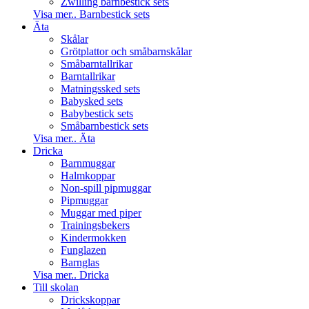
Zwilling barnbestick sets
Visa mer.. Barnbestick sets
Äta
Skålar
Grötplattor och småbarnskålar
Småbarntallrikar
Barntallrikar
Matningssked sets
Babysked sets
Babybestick sets
Småbarnbestick sets
Visa mer.. Äta
Dricka
Barnmuggar
Halmkoppar
Non-spill pipmuggar
Pipmuggar
Muggar med piper
Trainingsbekers
Kindermokken
Funglazen
Barnglas
Visa mer.. Dricka
Till skolan
Drickskoppar