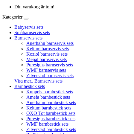
Din varukorg är tom!
Kategorier
Babyservis sets
Småbarnservis sets
Barnservis sets
Auerhahn barnservis sets
Keltum barnservis sets
Koziol barnservis sets
Mepal barnservis sets
Puresigns barnservis sets
WMF barnservis sets
Zilverstad barnservis sets
Visa mer.. Barnservis sets
Barnbestick sets
Kuppels barnbestick sets
Amefa barnbestick sets
Auerhahn barnbestick sets
Keltum barnbestick sets
OXO Tot barnbestick sets
Puresigns barnbestick sets
WMF barnbestick sets
Zilverstad barnbestick sets