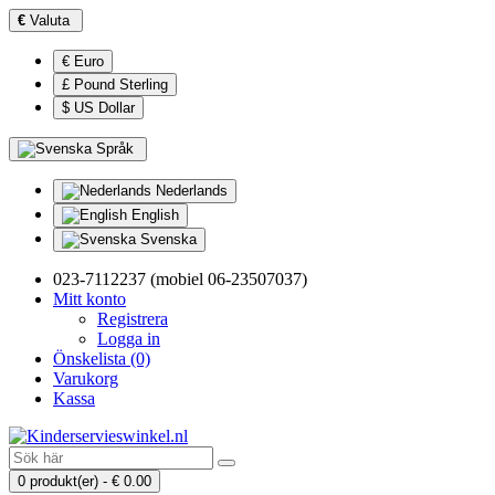
€
Valuta
€ Euro
£ Pound Sterling
$ US Dollar
Språk
Nederlands
English
Svenska
023-7112237 (mobiel 06-23507037)
Mitt konto
Registrera
Logga in
Önskelista (0)
Varukorg
Kassa
0 produkt(er) - € 0.00