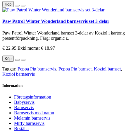
Köp
Paw Patrol Winter Wonderland barnservis set 3-delar
Paw Patrol Winter Wonderland barnset 3-delar av Koziol i kartong
presentförpackning. Färg: organic r..
€ 22.95
Exkl moms: € 18.97
Köp
Taggar:
Peppa Pig barnservis
,
Peppa Pig barnset
,
Koziol barnset
,
Koziol barnservis
Information
Företagsinformation
Babyservis
Barnservis
Barnservis med namn
Melamin barnservis
Miffy barnservis
Beställa