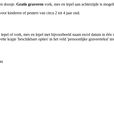
en doosje.
Gratis graveren
vork, mes en lepel aan achterzijde is mogeli
oor kinderen of peuters van circa 2 tot 4 jaar oud.
n lepel of vork, mes en lepel met bijvoorbeeld naam en/of datum in één 
tte kopje 'beschikbare opties' in het veld 'persoonlijke graveertekst' in
cm