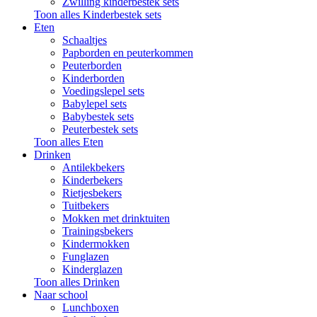
Zwilling kinderbestek sets
Toon alles Kinderbestek sets
Eten
Schaaltjes
Papborden en peuterkommen
Peuterborden
Kinderborden
Voedingslepel sets
Babylepel sets
Babybestek sets
Peuterbestek sets
Toon alles Eten
Drinken
Antilekbekers
Kinderbekers
Rietjesbekers
Tuitbekers
Mokken met drinktuiten
Trainingsbekers
Kindermokken
Funglazen
Kinderglazen
Toon alles Drinken
Naar school
Lunchboxen