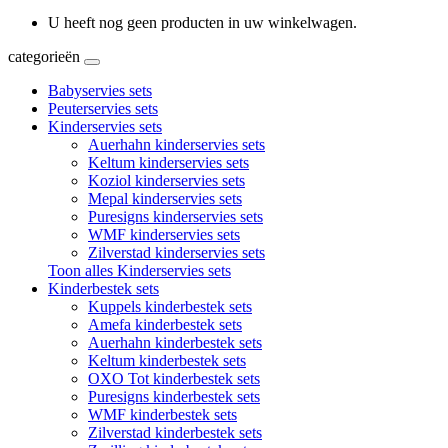
U heeft nog geen producten in uw winkelwagen.
categorieën
Babyservies sets
Peuterservies sets
Kinderservies sets
Auerhahn kinderservies sets
Keltum kinderservies sets
Koziol kinderservies sets
Mepal kinderservies sets
Puresigns kinderservies sets
WMF kinderservies sets
Zilverstad kinderservies sets
Toon alles Kinderservies sets
Kinderbestek sets
Kuppels kinderbestek sets
Amefa kinderbestek sets
Auerhahn kinderbestek sets
Keltum kinderbestek sets
OXO Tot kinderbestek sets
Puresigns kinderbestek sets
WMF kinderbestek sets
Zilverstad kinderbestek sets