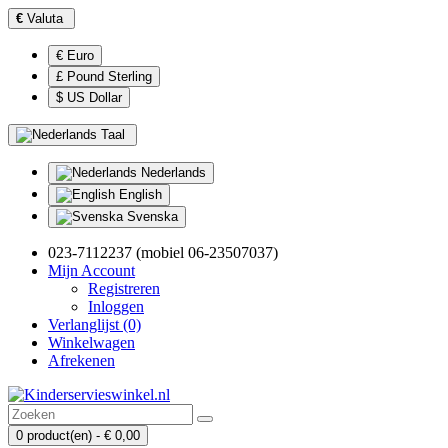
€
Valuta
€ Euro
£ Pound Sterling
$ US Dollar
Taal
Nederlands
English
Svenska
023-7112237 (mobiel 06-23507037)
Mijn Account
Registreren
Inloggen
Verlanglijst (0)
Winkelwagen
Afrekenen
0 product(en) - € 0,00