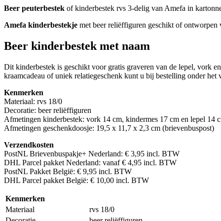
Beer peuterbestek
of kinderbestek rvs 3-delig van Amefa in kartonn
Amefa kinderbestekje
met beer reliëffiguren geschikt of ontworpen v
Beer kinderbestek met naam
Dit kinderbestek is geschikt voor gratis graveren van de lepel, vork e
kraamcadeau of uniek relatiegeschenk kunt u bij bestelling onder het ve
Kenmerken
Materiaal: rvs 18/0
Decoratie: beer reliëffiguren
Afmetingen kinderbestek: vork 14 cm, kindermes 17 cm en lepel 14 
Afmetingen geschenkdoosje: 19,5 x 11,7 x 2,3 cm (brievenbuspost)
Verzendkosten
PostNL Brievenbuspakje+ Nederland: € 3,95 incl. BTW
DHL Parcel pakket Nederland: vanaf € 4,95 incl. BTW
PostNL Pakket België: € 9,95 incl. BTW
DHL Parcel pakket België: € 10,00 incl. BTW
Kenmerken
Materiaal
rvs 18/0
Decoratie
beer reliëffiguren