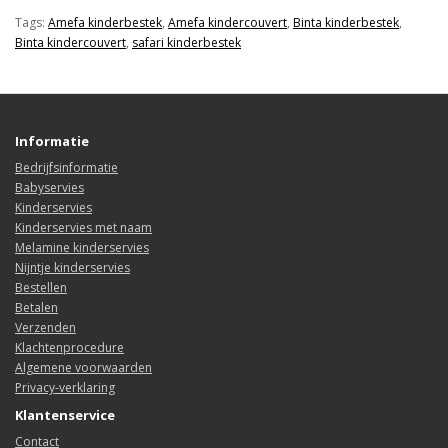
Tags:
Amefa kinderbestek
,
Amefa kindercouvert
,
Binta kinderbestek
,
Binta kindercouvert
,
safari kinderbestek
Informatie
Bedrijfsinformatie
Babyservies
Kinderservies
Kinderservies met naam
Melamine kinderservies
Nijntje kinderservies
Bestellen
Betalen
Verzenden
Klachtenprocedure
Algemene voorwaarden
Privacy-verklaring
Klantenservice
Contact