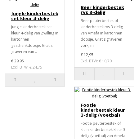
Beer kinderbestek
rvs 3-delig
Jungle kinderbestek
set kleur 4-delig
Beer peuterbestek of
Jungle kinderbestek set
kinderbestek rvs 3-delig
kleur 4-delig van Zwilling in
van Amefa in kartonnen
kartonnen
doosje. Gratis graveren
geschenkdoosje. Gratis
vork, m..
graveren van ..
€ 12,95
€ 29,95
Excl. BTW: € 10,70
Excl. BTW: € 24,75
Footie
kinderbestek kleur
3-delig (voetbal)
Footie peuterbestek of
klein kinderbestek kleur 3-
delig (voetbal) van Amefa