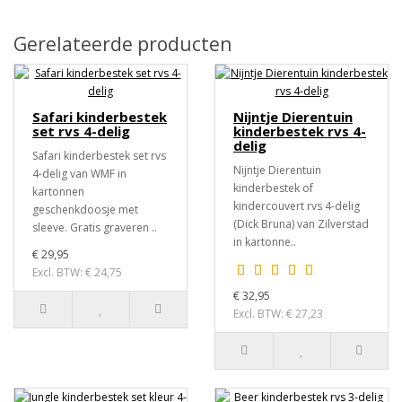
Gerelateerde producten
Safari kinderbestek
Nijntje Dierentuin
set rvs 4-delig
kinderbestek rvs 4-
delig
Safari kinderbestek set rvs
Nijntje Dierentuin
4-delig van WMF in
kinderbestek of
kartonnen
kindercouvert rvs 4-delig
geschenkdoosje met
(Dick Bruna) van Zilverstad
sleeve. Gratis graveren ..
in kartonne..
€ 29,95
Excl. BTW: € 24,75
€ 32,95
Excl. BTW: € 27,23