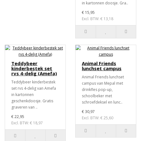
in kartonnen doosje. Gra..
€ 15,95
Excl. BTW: € 13,18
Teddybeer
Animal Friends
kinderbestek set
lunchset campus
rvs 4-delig (Amefa)
Animal Friends lunchset
Teddybeer kinderbestek
campus van Mepal met
set rvs 4-delig van Amefa
drinkfles pop-up,
in kartonnen
schoolbeker met
geschenkdoosje. Gratis
schroefdeksel en lunc..
graveren van ..
€ 30,97
€ 22,95
Excl. BTW: € 25,60
Excl. BTW: € 18,97