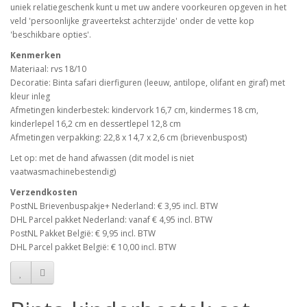
uniek relatiegeschenk kunt u met uw andere voorkeuren opgeven in het
veld 'persoonlijke graveertekst achterzijde' onder de vette kop
'beschikbare opties'.
Kenmerken
Materiaal: rvs 18/10
Decoratie: Binta safari dierfiguren (leeuw, antilope, olifant en giraf) met
kleur inleg
Afmetingen kinderbestek: kindervork 16,7 cm, kindermes 18 cm,
kinderlepel 16,2 cm en dessertlepel 12,8 cm
Afmetingen verpakking: 22,8 x 14,7 x 2,6 cm (brievenbuspost)
Let op: met de hand afwassen (dit model is niet
vaatwasmachinebestendig)
Verzendkosten
PostNL Brievenbuspakje+ Nederland: € 3,95 incl. BTW
DHL Parcel pakket Nederland: vanaf € 4,95 incl. BTW
PostNL Pakket België: € 9,95 incl. BTW
DHL Parcel pakket België: € 10,00 incl. BTW