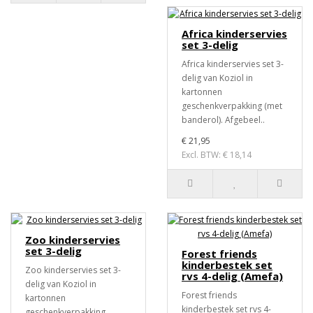
Africa kinderservies
set 3-delig
Africa kinderservies set 3-
delig van Koziol in
kartonnen
geschenkverpakking (met
banderol). Afgebeel..
€ 21,95
Excl. BTW: € 18,14
Zoo kinderservies
set 3-delig
Forest friends
kinderbestek set
Zoo kinderservies set 3-
rvs 4-delig (Amefa)
delig van Koziol in
Forest friends
kartonnen
kinderbestek set rvs 4-
geschenkverpakking.