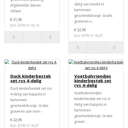
delig van Amefa in
Afgebeelde dieren:
kartonnen
olifant..
geschenkdoosje. Gratis
€ 21,95
graveren v..
Excl. BTW: € 18,14
€ 22,95
Excl. BTW: € 18,97
Duck kinderbestek
Voetbalvriendjes
set rvs 4-delig
kinderbestek set
rvs 4-delig
Duck kinderbestek set rvs
Voetbalvriendjes
4-delig van Kuppels in
kinderbestek set rvs 4-
kartonnen
delig van Kuppels in
geschenkdoosje. Gratis
kartonnen
graveren aan voor-..
geschenkdoosje. Gratis
€ 22,95
graver..
Excl. BTW: € 18,97