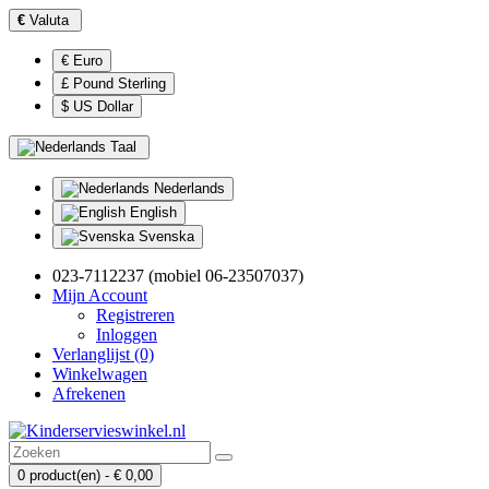
€
Valuta
€ Euro
£ Pound Sterling
$ US Dollar
Taal
Nederlands
English
Svenska
023-7112237 (mobiel 06-23507037)
Mijn Account
Registreren
Inloggen
Verlanglijst (0)
Winkelwagen
Afrekenen
0 product(en) - € 0,00