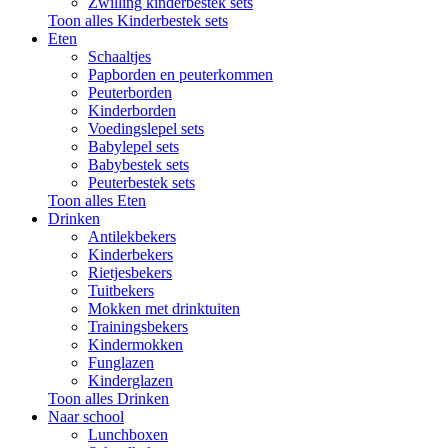
Zwilling kinderbestek sets
Toon alles Kinderbestek sets
Eten
Schaaltjes
Papborden en peuterkommen
Peuterborden
Kinderborden
Voedingslepel sets
Babylepel sets
Babybestek sets
Peuterbestek sets
Toon alles Eten
Drinken
Antilekbekers
Kinderbekers
Rietjesbekers
Tuitbekers
Mokken met drinktuiten
Trainingsbekers
Kindermokken
Funglazen
Kinderglazen
Toon alles Drinken
Naar school
Lunchboxen