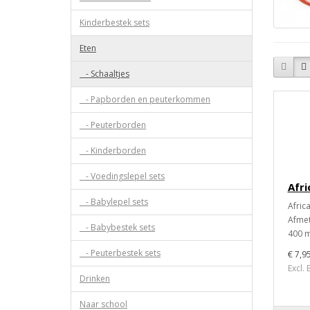
Kinderbestek sets
Eten
- Schaaltjes
- Papborden en peuterkommen
- Peuterborden
- Kinderborden
- Voedingslepel sets
Afri
- Babylepel sets
Africa
Afmet
- Babybestek sets
400 m
- Peuterbestek sets
€ 7,9
Excl.
Drinken
Naar school