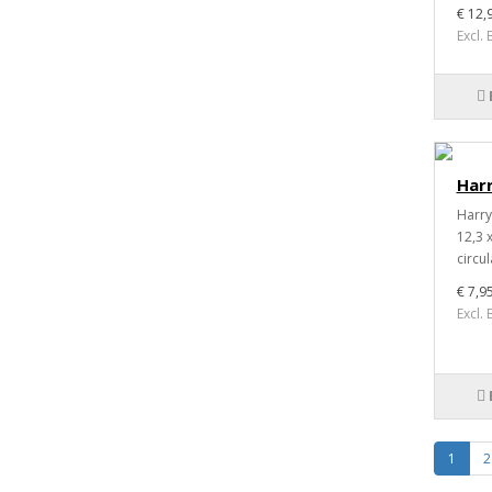
€ 12,
Excl.
Harr
Harry
12,3 
circul
€ 7,9
Excl.
1
2