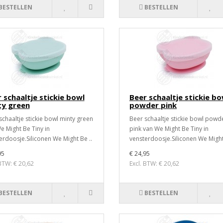
BESTELLEN
BESTELLEN
 schaaltje stickie bowl
Beer schaaltje stickie bo
ty green
powder pink
schaaltje stickie bowl minty green
Beer schaaltje stickie bowl powd
e Might Be Tiny in
pink van We Might Be Tiny in
erdoosje.Siliconen We Might Be ..
vensterdoosje.Siliconen We Might
95
€ 24,95
 BTW: € 20,62
Excl. BTW: € 20,62
BESTELLEN
BESTELLEN