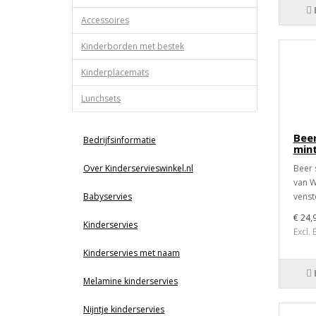
Accessoires
Kinderborden met bestek
Kinderplacemats
Lunchsets
Beer
Bedrijfsinformatie
min
Over Kinderservieswinkel.nl
Beer 
van W
Babyservies
venst
€ 24,
Kinderservies
Excl.
Kinderservies met naam
Melamine kinderservies
Nijntje kinderservies