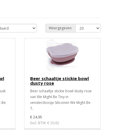
Weergegeven:
wl
Beer schaaltje stickie bowl
dusty rose
dusk
Beer schaaltje stickie bowl dusty rose
van We Might Be Tiny in
t Be
vensterdoosje.Siliconen We Might Be
T..
€ 24,95
Excl. BTW: € 20,62