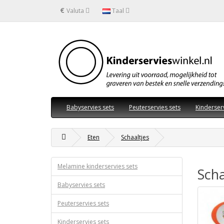
€
Valuta
Taal
Babyservies sets
Peuterservies sets
Kinderser
Eten
Schaaltjes
Melamine kinderservies sets
Scha
Babyservies sets
Peuterservies sets
Kinderservies sets