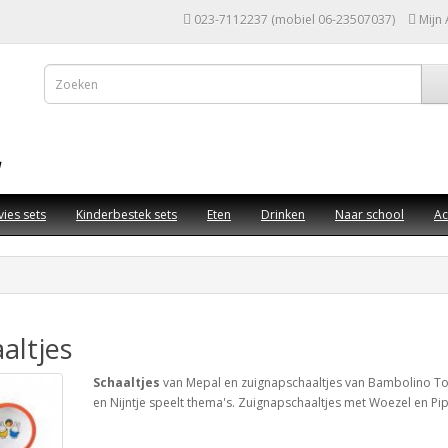
023-7112237 (mobiel 06-23507037)
Mijn
vies sets
Kinderbestek sets
Eten
Drinken
Naar school
Ac
altjes
Schaaltjes
van Mepal en zuignapschaaltjes van Bambolino Toy
en Nijntje speelt thema's. Zuignapschaaltjes met Woezel en Pip