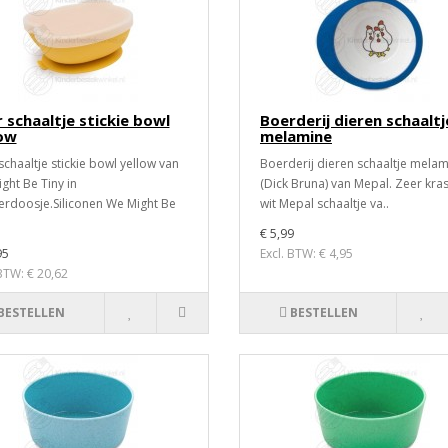
 schaaltje stickie bowl
Boerderij dieren schaaltj
low
melamine
schaaltje stickie bowl yellow van
Boerderij dieren schaaltje mela
ght Be Tiny in
(Dick Bruna) van Mepal. Zeer kra
erdoosje.Siliconen We Might Be
wit Mepal schaaltje va..
€ 5,99
95
Excl. BTW: € 4,95
 BTW: € 20,62
BESTELLEN
BESTELLEN