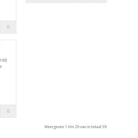
100)
x
Weergeven 1 t/m 20 van in totaal 39