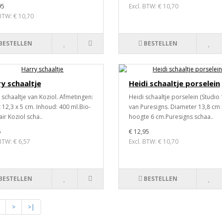
95
Excl. BTW: € 10,70
 BTW: € 10,70
BESTELLEN
BESTELLEN
y schaaltje
Heidi schaaltje porselein
 schaaltje van Koziol. Afmetingen:
Heidi schaaltje porselein (Studio 
x 12,3 x 5 cm. Inhoud: 400 ml.Bio-
van Puresigns. Diameter 13,8 cm 
air Koziol scha..
hoogte 6 cm.Puresigns schaa..
5
€ 12,95
 BTW: € 6,57
Excl. BTW: € 10,70
BESTELLEN
BESTELLEN
>
>|