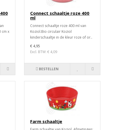
 400
Connect schaaltje roze 400
ml
van
Connect schaaltje roze 400 ml van
3 cm x
Koziol.Bio circulair Koziol
kinderschaaltje in de kleur roze of or..
€ 4,95
Excl. BTW: € 4,09
BESTELLEN
Farm schaaltje
Farm schaaltje van Koziol. Afmetingen: