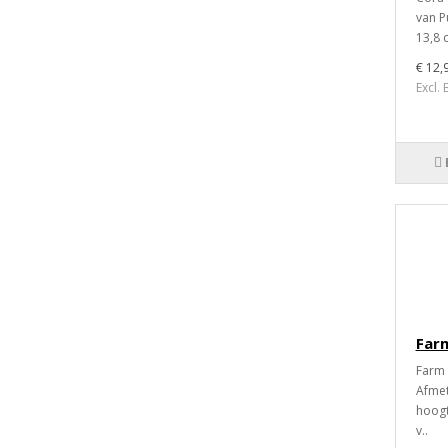
van P
13,8 
€ 12,
Excl.
Farm
Farm 
Afmet
hoogt
v..