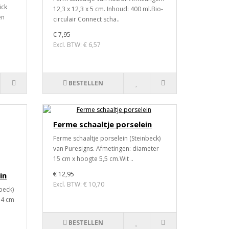
ick
12,3 x 12,3 x 5 cm. Inhoud: 400 ml.Bio-
en
circulair Connect scha..
€ 7,95
Excl. BTW: € 6,57
BESTELLEN
Ferme schaaltje porselein
Ferme schaaltje porselein (Steinbeck)
van Puresigns. Afmetingen: diameter
15 cm x hoogte 5,5 cm.Wit ..
€ 12,95
in
Excl. BTW: € 10,70
beck)
14 cm
BESTELLEN