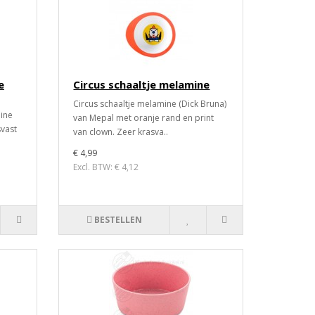
e
Circus schaaltje melamine
Circus schaaltje melamine (Dick Bruna)
mine
van Mepal met oranje rand en print
svast
van clown. Zeer krasva..
€ 4,99
Excl. BTW: € 4,12
BESTELLEN