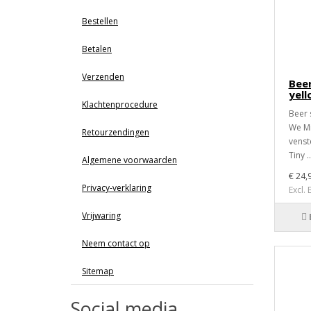
Bestellen
Betalen
Verzenden
Beer
yel
Klachtenprocedure
Beer 
We Mi
Retourzendingen
venst
Tiny ..
Algemene voorwaarden
€ 24,
Privacy-verklaring
Excl.
Vrijwaring
Neem contact op
Sitemap
Social media