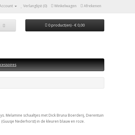
 Account
Verlanglijst (0)
Winkelwagen
Afrekenen
0 product(en) - € 0,00
cessoires
s. Melamine schaaltjes met Dick Bruna Boerderij, Dierentuin
 (Guusje Nederhorst) in de kleuren blauw en roze.