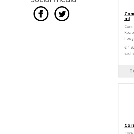
Conn
ml
Conne
Kozio
hoogte
€ 4,9
Excl.
Cora
Cora 