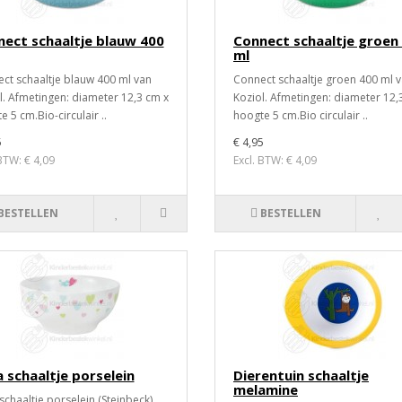
ect schaaltje blauw 400
Connect schaaltje groen
ml
ct schaaltje blauw 400 ml van
Connect schaaltje groen 400 ml 
l. Afmetingen: diameter 12,3 cm x
Koziol. Afmetingen: diameter 12,
 5 cm.Bio-circulair ..
hoogte 5 cm.Bio circulair ..
5
€ 4,95
 BTW: € 4,09
Excl. BTW: € 4,09
BESTELLEN
BESTELLEN
 schaaltje porselein
Dierentuin schaaltje
melamine
schaaltje porselein (Steinbeck)