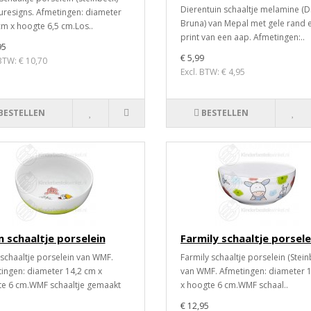
Dierentuin schaaltje melamine (D
uresigns. Afmetingen: diameter
Bruna) van Mepal met gele rand 
cm x hoogte 6,5 cm.Los..
print van een aap. Afmetingen:..
95
€ 5,99
 BTW: € 10,70
Excl. BTW: € 4,95
BESTELLEN
BESTELLEN
 schaaltje porselein
Farmily schaaltje porsele
schaaltje porselein van WMF.
Farmily schaaltje porselein (Stein
ingen: diameter 14,2 cm x
van WMF. Afmetingen: diameter 
e 6 cm.WMF schaaltje gemaakt
x hoogte 6 cm.WMF schaal..
€ 12,95