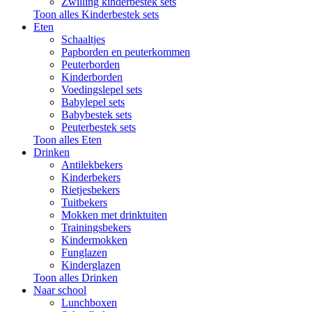
Zwilling kinderbestek sets
Toon alles Kinderbestek sets
Eten
Schaaltjes
Papborden en peuterkommen
Peuterborden
Kinderborden
Voedingslepel sets
Babylepel sets
Babybestek sets
Peuterbestek sets
Toon alles Eten
Drinken
Antilekbekers
Kinderbekers
Rietjesbekers
Tuitbekers
Mokken met drinktuiten
Trainingsbekers
Kindermokken
Funglazen
Kinderglazen
Toon alles Drinken
Naar school
Lunchboxen