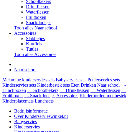
Schoolbekers
Drinkflessen
Waterflessen
Fruitboxen
Snackdoosjes
Toon alles Naar school
Accessoires
Slabbetjes
Knuffels
Tuttles
Toon alles Accessoires
Naar school
Melamine kinderservies sets
Babyservies sets
Peuterservies sets
Kinderservies sets
Kinderbestek sets
Eten
Drinken
Naar school
-
Lunchboxen
- Schoolbekers
- Drinkflessen
- Waterflessen
-
Fruitboxen
- Snackdoosjes
Accessoires
Kinderborden met bestek
Kinderplacemats
Lunchsets
Bedrijfsinformatie
Over Kinderservieswinkel.nl
Babyservies
Kinderservies