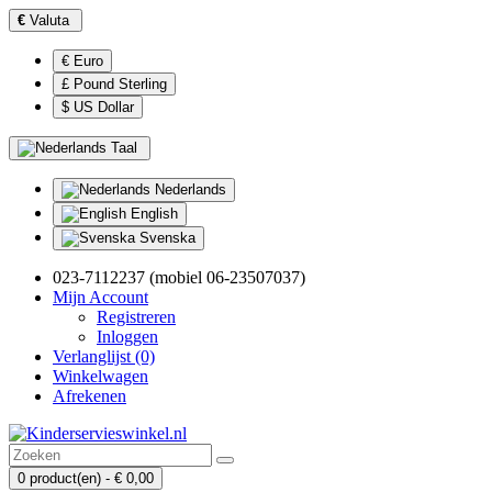
€
Valuta
€ Euro
£ Pound Sterling
$ US Dollar
Taal
Nederlands
English
Svenska
023-7112237 (mobiel 06-23507037)
Mijn Account
Registreren
Inloggen
Verlanglijst (0)
Winkelwagen
Afrekenen
0 product(en) - € 0,00