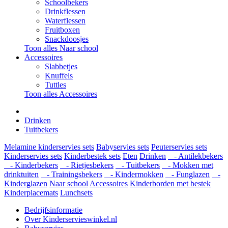
Schoolbekers
Drinkflessen
Waterflessen
Fruitboxen
Snackdoosjes
Toon alles Naar school
Accessoires
Slabbetjes
Knuffels
Tuttles
Toon alles Accessoires
Drinken
Tuitbekers
Melamine kinderservies sets
Babyservies sets
Peuterservies sets
Kinderservies sets
Kinderbestek sets
Eten
Drinken
- Antilekbekers
- Kinderbekers
- Rietjesbekers
- Tuitbekers
- Mokken met
drinktuiten
- Trainingsbekers
- Kindermokken
- Funglazen
-
Kinderglazen
Naar school
Accessoires
Kinderborden met bestek
Kinderplacemats
Lunchsets
Bedrijfsinformatie
Over Kinderservieswinkel.nl