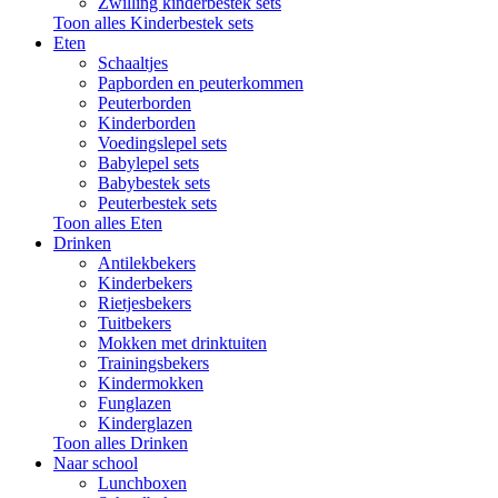
Zwilling kinderbestek sets
Toon alles Kinderbestek sets
Eten
Schaaltjes
Papborden en peuterkommen
Peuterborden
Kinderborden
Voedingslepel sets
Babylepel sets
Babybestek sets
Peuterbestek sets
Toon alles Eten
Drinken
Antilekbekers
Kinderbekers
Rietjesbekers
Tuitbekers
Mokken met drinktuiten
Trainingsbekers
Kindermokken
Funglazen
Kinderglazen
Toon alles Drinken
Naar school
Lunchboxen