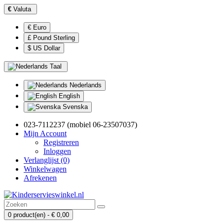
€
Valuta
€ Euro
£ Pound Sterling
$ US Dollar
Taal
Nederlands
English
Svenska
023-7112237 (mobiel 06-23507037)
Mijn Account
Registreren
Inloggen
Verlanglijst (0)
Winkelwagen
Afrekenen
0 product(en) - € 0,00