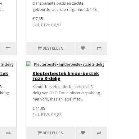
de
transparante basis en zachte,
 ..
gekleurde, anti-slip ring. Inhoud: 148..
€ 7,95
Excl. BTW: € 6,57
BESTELLEN
stek
Kleuterbestek kinderbestek
roze 3-delig
3-
Kleuterbestek kinderbestek roze 3-
akking
delig van OXO Tot in blisterverpakking
met vork, mes en lepel met ..
€ 11,95
Excl. BTW: € 9,88
BESTELLEN