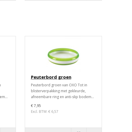
Peuterbord groen
n
Peuterbord groen van OXO Tot in
blisterverpakking met gekleurde,
em...
afneembare ring en anti-slip bodem...
€ 7,95
Excl. BTW: € 6,57