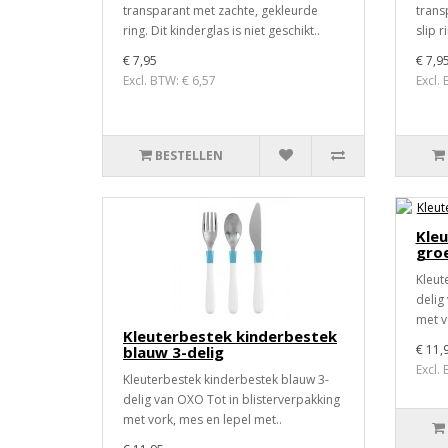
transparant met zachte, gekleurde
trans
ring. Dit kinderglas is niet geschikt..
slip r
€ 7,95
€ 7,9
Excl. BTW: € 6,57
Excl.
BESTELLEN
Kle
groe
Kleut
delig
met v
Kleuterbestek kinderbestek
€ 11,
blauw 3-delig
Excl.
Kleuterbestek kinderbestek blauw 3-
delig van OXO Tot in blisterverpakking
met vork, mes en lepel met..