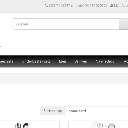
023-7112237 (mobiel 06-23507037)
Mijn Acc
vies sets
Kinderbestek sets
Eten
Drinken
Naar school
Ac
Sorteer op: