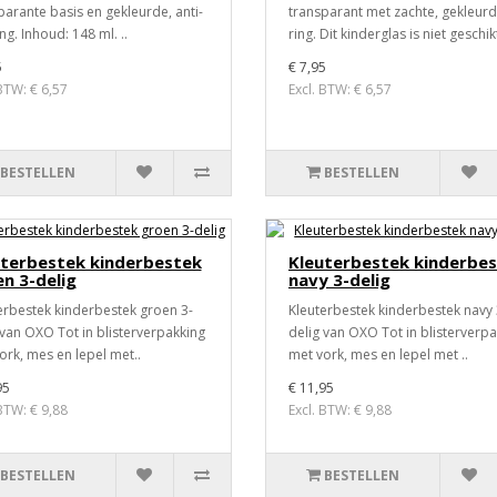
parante basis en gekleurde, anti-
transparant met zachte, gekleur
ing. Inhoud: 148 ml. ..
ring. Dit kinderglas is niet geschikt
5
€ 7,95
 BTW: € 6,57
Excl. BTW: € 6,57
BESTELLEN
BESTELLEN
uterbestek kinderbestek
Kleuterbestek kinderbe
n 3-delig
navy 3-delig
erbestek kinderbestek groen 3-
Kleuterbestek kinderbestek navy 
 van OXO Tot in blisterverpakking
delig van OXO Tot in blisterverp
ork, mes en lepel met..
met vork, mes en lepel met ..
95
€ 11,95
 BTW: € 9,88
Excl. BTW: € 9,88
BESTELLEN
BESTELLEN