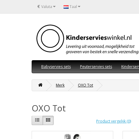
€
Valuta
Taal
Babyservies sets
Peuterservies sets
Kinderser
Merk
OXO Tot
OXO Tot
Product vergelijk (0)