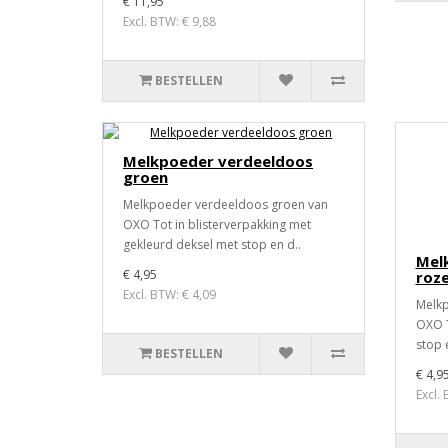
€ 11,95
Excl. BTW: € 9,88
BESTELLEN
Melkpoeder verdeeldoos
groen
Melkpoeder verdeeldoos groen van
OXO Tot in blisterverpakking met
gekleurd deksel met stop en d..
Mel
€ 4,95
roz
Excl. BTW: € 4,09
Melkp
OXO T
stop 
BESTELLEN
€ 4,9
Excl.