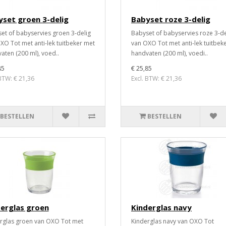
set groen 3-delig
Babyset roze 3-delig
et of babyservies groen 3-delig
Babyset of babyservies roze 3-de
XO Tot met anti-lek tuitbeker met
van OXO Tot met anti-lek tuitbek
aten (200 ml), voed..
handvaten (200 ml), voedi..
85
€ 25,85
 BTW: € 21,36
Excl. BTW: € 21,36
BESTELLEN
BESTELLEN
erglas groen
Kinderglas navy
rglas groen van OXO Tot met
Kinderglas navy van OXO Tot