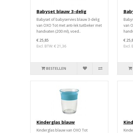
Babyset blauw 3-delig
Baby
Babyset of babyservies blauw 3-delig
Babys
van OXO Tot met anti-lek tuitbeker met
van O
handvaten (200 ml), voed..
handv
€ 25,85
€ 25,
Excl. BTW: € 21,36
Excl.
BESTELLEN
Kinderglas blauw
Kind
Kinderglas blauw van OXO Tot
Kinde