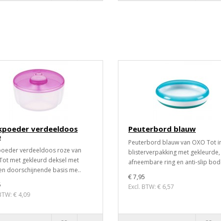
kpoeder verdeeldoos
Peuterbord blauw
e
Peuterbord blauw van OXO Tot i
oeder verdeeldoos roze van
blisterverpakking met gekleurde,
ot met gekleurd deksel met
afneembare ring en anti-slip bod
en doorschijnende basis me..
€ 7,95
5
Excl. BTW: € 6,57
 BTW: € 4,09