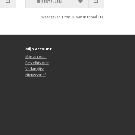
BESTELLEN
Weergeven 1 t/m 20 van in totaal 100
Mijn account
Mijn account
Bestelhistorie
Verlanglijst
Nieuwsbrief