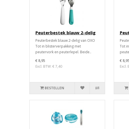
Peuterbestek blauw 2-delig
Peut
Peuterbestek blauw 2-delig van OXO
Peute
Tot in blisterverpakking met
Tot i
peutervork en peuterlepel. Beide..
peute
€ 8,95
€ 8,9
Excl. BTW: € 7,40
Excl.
BESTELLEN