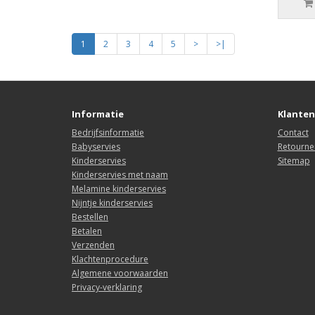
1
2
3
4
5
>
>|
Informatie
Klanten
Bedrijfsinformatie
Contact
Babyservies
Retourne
Kinderservies
Sitemap
Kinderservies met naam
Melamine kinderservies
Nijntje kinderservies
Bestellen
Betalen
Verzenden
Klachtenprocedure
Algemene voorwaarden
Privacy-verklaring