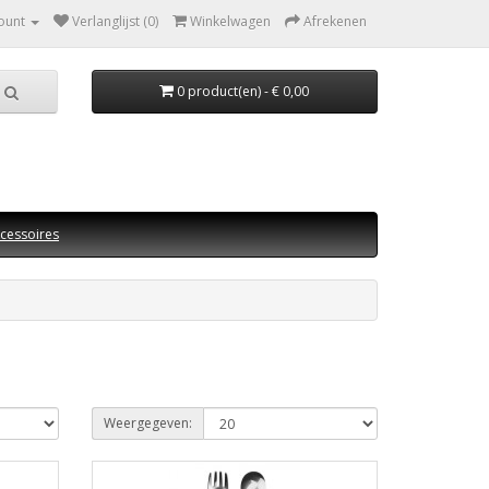
ount
Verlanglijst (0)
Winkelwagen
Afrekenen
0 product(en) - € 0,00
cessoires
Weergegeven: