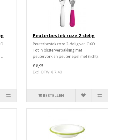
ig
Peuterbestek roze 2-delig
XO
Peuterbestek roze 2-delig van OXO
Tot in blisterverpakking met
..
peutervork en peuterlepel met (licht)..
€ 8,95
Excl. BTW: € 7,40
BESTELLEN