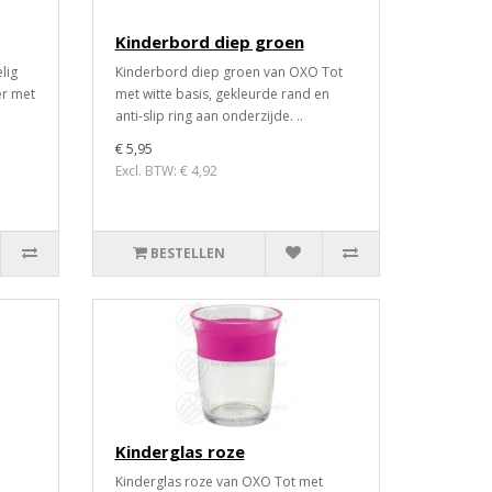
Kinderbord diep groen
lig
Kinderbord diep groen van OXO Tot
er met
met witte basis, gekleurde rand en
anti-slip ring aan onderzijde. ..
€ 5,95
Excl. BTW: € 4,92
BESTELLEN
Kinderglas roze
Kinderglas roze van OXO Tot met