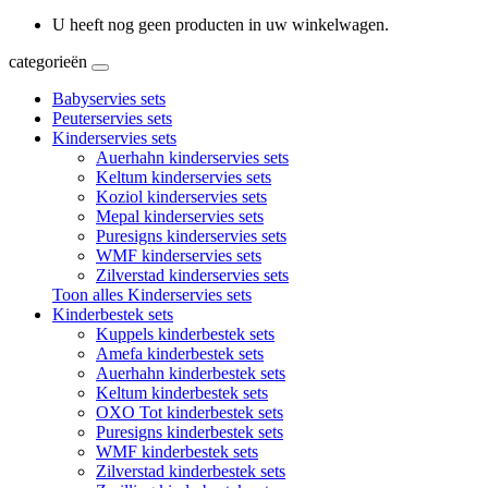
U heeft nog geen producten in uw winkelwagen.
categorieën
Babyservies sets
Peuterservies sets
Kinderservies sets
Auerhahn kinderservies sets
Keltum kinderservies sets
Koziol kinderservies sets
Mepal kinderservies sets
Puresigns kinderservies sets
WMF kinderservies sets
Zilverstad kinderservies sets
Toon alles Kinderservies sets
Kinderbestek sets
Kuppels kinderbestek sets
Amefa kinderbestek sets
Auerhahn kinderbestek sets
Keltum kinderbestek sets
OXO Tot kinderbestek sets
Puresigns kinderbestek sets
WMF kinderbestek sets
Zilverstad kinderbestek sets