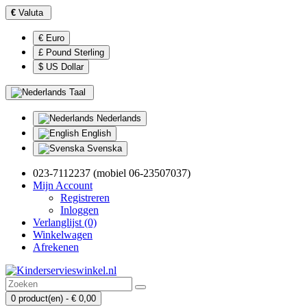
€
Valuta
€ Euro
£ Pound Sterling
$ US Dollar
Taal
Nederlands
English
Svenska
023-7112237 (mobiel 06-23507037)
Mijn Account
Registreren
Inloggen
Verlanglijst (0)
Winkelwagen
Afrekenen
0 product(en) - € 0,00