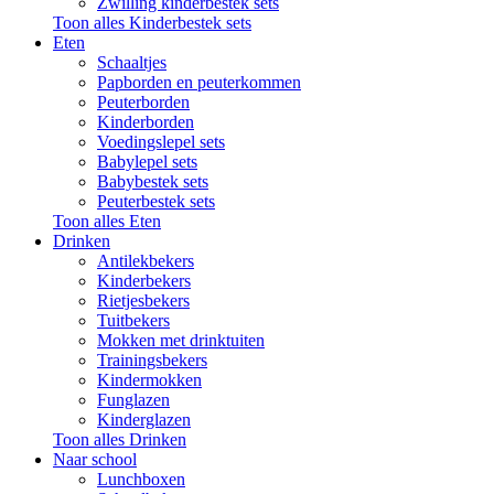
Zwilling kinderbestek sets
Toon alles Kinderbestek sets
Eten
Schaaltjes
Papborden en peuterkommen
Peuterborden
Kinderborden
Voedingslepel sets
Babylepel sets
Babybestek sets
Peuterbestek sets
Toon alles Eten
Drinken
Antilekbekers
Kinderbekers
Rietjesbekers
Tuitbekers
Mokken met drinktuiten
Trainingsbekers
Kindermokken
Funglazen
Kinderglazen
Toon alles Drinken
Naar school
Lunchboxen