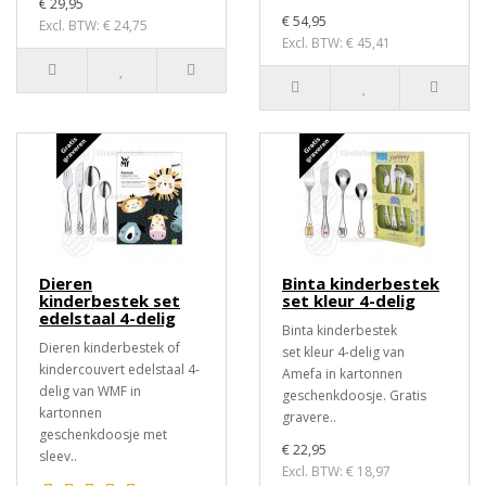
€ 29,95
€ 54,95
Excl. BTW: € 24,75
Excl. BTW: € 45,41
Dieren
Binta kinderbestek
kinderbestek set
set kleur 4-delig
edelstaal 4-delig
Binta kinderbestek
Dieren kinderbestek of
set kleur 4-delig van
kindercouvert edelstaal 4-
Amefa in kartonnen
delig van WMF in
geschenkdoosje. Gratis
kartonnen
gravere..
geschenkdoosje met
€ 22,95
sleev..
Excl. BTW: € 18,97