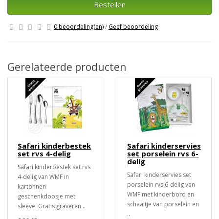
Bestellen
0 beoordeling(en)
/
Geef beoordeling
Gerelateerde producten
Safari kinderbestek
Safari kinderservies
set rvs 4-delig
set porselein rvs 6-
delig
Safari kinderbestek set rvs
Safari kinderservies set
4-delig van WMF in
porselein rvs 6-delig van
kartonnen
WMF met kinderbord en
geschenkdoosje met
schaaltje van porselein en
sleeve. Gratis graveren ..
..