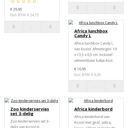
€ 29,95
Excl. BTW: € 24,75
Africa lunchbox
Candy L
Africa lunchbox Candy L
van Koziol. Afmetingen: 19
x 13,5 x 6,5 cm. Inclusief
uitneembaar bakje.Kozi..
€ 10,95
Excl. BTW: € 9,05
Zoo kinderservies
Africa kinderbord
set 3-delig
Africa kinderbord van
Zoo kinderservies set 3-
Koziol met giraf, zebra,
delig van Koziol in