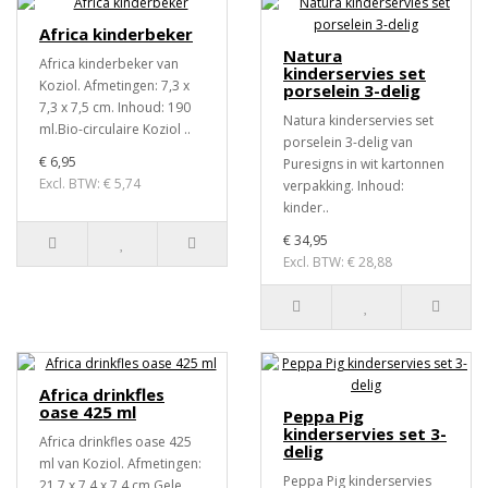
Africa kinderbeker
Natura
Africa kinderbeker van
kinderservies set
Koziol. Afmetingen: 7,3 x
porselein 3-delig
7,3 x 7,5 cm. Inhoud: 190
Natura kinderservies set
ml.Bio-circulaire Koziol ..
porselein 3-delig van
€ 6,95
Puresigns in wit kartonnen
Excl. BTW: € 5,74
verpakking. Inhoud:
kinder..
€ 34,95
Excl. BTW: € 28,88
Africa drinkfles
oase 425 ml
Peppa Pig
kinderservies set 3-
Africa drinkfles oase 425
delig
ml van Koziol. Afmetingen:
Peppa Pig kinderservies
21,7 x 7,4 x 7,4 cm.Gele