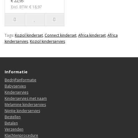
€ 22,95
Excl. BTW: € 18,97
Tags:
Koziol kinderset
,
Connect kinderset
,
Africa kinderset
,
Africa
kinderservies
,
Koziol kinderservies
Informatie
Bedrijfsinformatie
Babyservies
Kinderservies
Kinderservies met naam
Melamine kinderservies
Nijntje kinderservies
Bestellen
Betalen
Verzenden
Klachtenprocedure