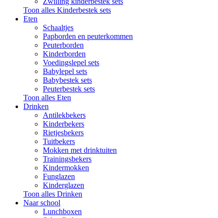
Zwilling kinderbestek sets
Toon alles Kinderbestek sets
Eten
Schaaltjes
Papborden en peuterkommen
Peuterborden
Kinderborden
Voedingslepel sets
Babylepel sets
Babybestek sets
Peuterbestek sets
Toon alles Eten
Drinken
Antilekbekers
Kinderbekers
Rietjesbekers
Tuitbekers
Mokken met drinktuiten
Trainingsbekers
Kindermokken
Funglazen
Kinderglazen
Toon alles Drinken
Naar school
Lunchboxen