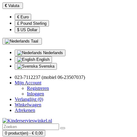
€
Valuta
€ Euro
£ Pound Sterling
$ US Dollar
Taal
Nederlands
English
Svenska
023-7112237 (mobiel 06-23507037)
Mijn Account
Registreren
Inloggen
Verlanglijst (0)
Winkelwagen
Afrekenen
0 product(en) - € 0,00