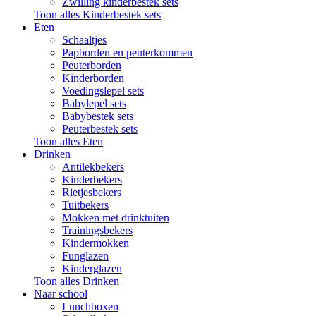
Zwilling kinderbestek sets
Toon alles Kinderbestek sets
Eten
Schaaltjes
Papborden en peuterkommen
Peuterborden
Kinderborden
Voedingslepel sets
Babylepel sets
Babybestek sets
Peuterbestek sets
Toon alles Eten
Drinken
Antilekbekers
Kinderbekers
Rietjesbekers
Tuitbekers
Mokken met drinktuiten
Trainingsbekers
Kindermokken
Funglazen
Kinderglazen
Toon alles Drinken
Naar school
Lunchboxen