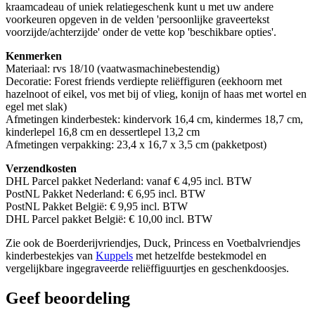
kraamcadeau of uniek relatiegeschenk kunt u met uw andere
voorkeuren opgeven in de velden 'persoonlijke graveertekst
voorzijde/achterzijde' onder de vette kop 'beschikbare opties'.
Kenmerken
Materiaal: rvs 18/10 (vaatwasmachinebestendig)
Decoratie: Forest friends verdiepte reliëffiguren (eekhoorn met
hazelnoot of eikel, vos met bij of vlieg, konijn of haas met wortel en
egel met slak)
Afmetingen kinderbestek: kindervork 16,4 cm, kindermes 18,7 cm,
kinderlepel 16,8 cm en dessertlepel 13,2 cm
Afmetingen verpakking: 23,4 x 16,7 x 3,5 cm (pakketpost)
Verzendkosten
DHL Parcel pakket Nederland: vanaf € 4,95 incl. BTW
PostNL Pakket Nederland: € 6,95 incl. BTW
PostNL Pakket België: € 9,95 incl. BTW
DHL Parcel pakket België: € 10,00 incl. BTW
Zie ook de Boerderijvriendjes, Duck, Princess en Voetbalvriendjes
kinderbestekjes van
Kuppels
met hetzelfde bestekmodel en
vergelijkbare ingegraveerde reliëffiguurtjes en geschenkdoosjes.
Geef beoordeling