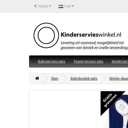
€
Valuta
Taal
Babyservies sets
Peuterservies sets
Kinderser
Eten
Babybestek sets
Nijntje dwa