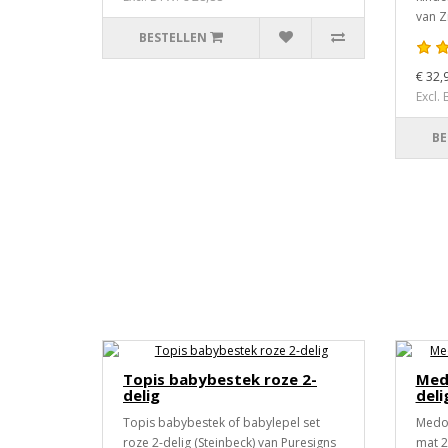
van Z
BESTELLEN
€ 32,
Excl.
BE
Topis babybestek roze 2-
Med
delig
deli
Topis babybestek of babylepel set
Medo 
roze 2-delig (Steinbeck) van Puresigns
mat 2