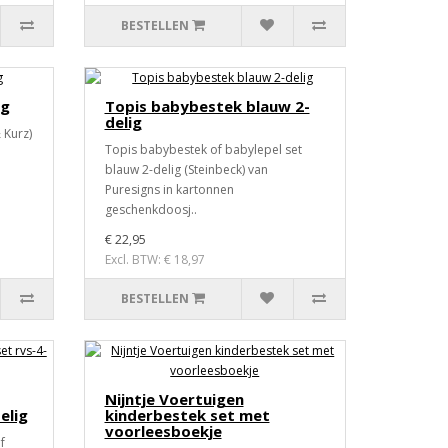
BESTELLEN
ig
Topis babybestek blauw 2-
delig
 Kurz)
Topis babybestek of babylepel set
blauw 2-delig (Steinbeck) van
Puresigns in kartonnen
geschenkdoosj..
€ 22,95
Excl. BTW: € 18,97
BESTELLEN
Nijntje Voertuigen
elig
kinderbestek set met
voorleesboekje
f