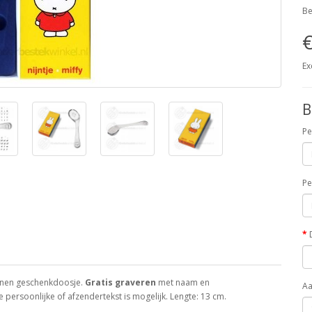
Be
€
Ex
B
Pe
Pe
onnen geschenkdoosje.
Gratis graveren
met naam en
Aa
persoonlijke of afzendertekst is mogelijk. Lengte: 13 cm.