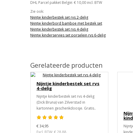
DHL Parcel pakket België: € 10,00 incl. BTW
Zie ook:
Nijntje kinderbestek set rvs 2-delig
Nijntje kinderbord bamboe met bestek set
Nijntje kinderbestek set rvs 4-delig
Nijntje kinderservies set porselein rvs 6-delig
Gerelateerde producten
Nijntje kinderbestek set rvs
4-delig
Nijntje kinderbestek set rvs 4-delig
(Dick Bruna) van Zilverstad in
kartonnen geschenkdoosje. Gratis..
Nijn
kind
€ 34,95
Nijnt
Excl. BTW: € 28,88
kinde