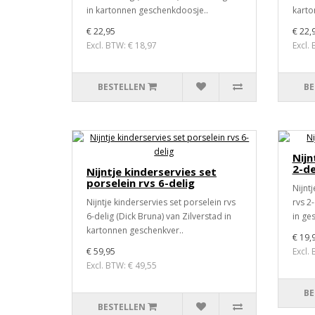
in kartonnen geschenkdoosje..
karto
€ 22,95
€ 22,
Excl. BTW: € 18,97
Excl.
BESTELLEN
BE
Nijn
2-de
Nijntje kinderservies set
porselein rvs 6-delig
Nijnt
Nijntje kinderservies set porselein rvs
rvs 2
6-delig (Dick Bruna) van Zilverstad in
in ge
kartonnen geschenkver..
€ 19,
€ 59,95
Excl.
Excl. BTW: € 49,55
BE
BESTELLEN