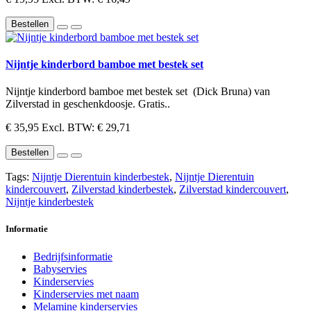
Bestellen
Nijntje kinderbord bamboe met bestek set
Nijntje kinderbord bamboe met bestek set (Dick Bruna) van
Zilverstad in geschenkdoosje. Gratis..
€ 35,95
Excl. BTW: € 29,71
Bestellen
Tags:
Nijntje Dierentuin kinderbestek
,
Nijntje Dierentuin
kindercouvert
,
Zilverstad kinderbestek
,
Zilverstad kindercouvert
,
Nijntje kinderbestek
Informatie
Bedrijfsinformatie
Babyservies
Kinderservies
Kinderservies met naam
Melamine kinderservies