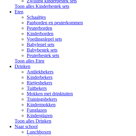
Zwilling kinderbestek sets
Toon alles Kinderbestek sets
Eten
Schaaltjes
Papborden en peuterkommen
Peuterborden
Kinderborden
Voedingslepel sets
Babylepel sets
Babybestek sets
Peuterbestek sets
Toon alles Eten
Drinken
Antilekbekers
Kinderbekers
Rietjesbekers
Tuitbekers
Mokken met drinktuiten
Trainingsbekers
Kindermokken
Funglazen
Kinderglazen
Toon alles Drinken
Naar school
Lunchboxen