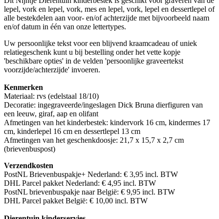
Dit Nijntje Dierentuin kinderbestek is geschikt voor graveren van de
lepel, vork en lepel, vork, mes en lepel, vork, lepel en dessertlepel of
alle bestekdelen aan voor- en/of achterzijde met bijvoorbeeld naam
en/of datum in één van onze lettertypes.
Uw persoonlijke tekst voor een blijvend kraamcadeau of uniek
relatiegeschenk kunt u bij bestelling onder het vette kopje
'beschikbare opties' in de velden 'persoonlijke graveertekst
voorzijde/achterzijde' invoeren.
Kenmerken
Materiaal: rvs (edelstaal 18/10)
Decoratie: ingegraveerde/ingeslagen Dick Bruna dierfiguren van
een leeuw, giraf, aap en olifant
Afmetingen van het kinderbestek: kindervork 16 cm, kindermes 17
cm, kinderlepel 16 cm en dessertlepel 13 cm
Afmetingen van het geschenkdoosje: 21,7 x 15,7 x 2,7 cm
(brievenbuspost)
Verzendkosten
PostNL Brievenbuspakje+ Nederland: € 3,95 incl. BTW
DHL Parcel pakket Nederland: € 4,95 incl. BTW
PostNL brievenbuspakje naar België: € 9,95 incl. BTW
DHL Parcel pakket België: € 10,00 incl. BTW
Dierentuin kinderservies