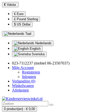
€
Valuta
€ Euro
£ Pound Sterling
$ US Dollar
Taal
Nederlands
English
Svenska
023-7112237 (mobiel 06-23507037)
Mijn Account
Registreren
Inloggen
Verlanglijst (0)
Winkelwagen
Afrekenen
0 product(en) - € 0,00