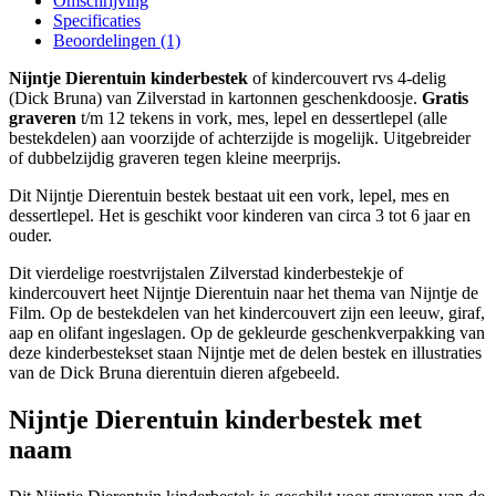
Omschrijving
Specificaties
Beoordelingen (1)
Nijntje Dierentuin kinderbestek
of kindercouvert rvs 4-delig
(Dick Bruna) van Zilverstad in kartonnen geschenkdoosje.
Gratis
graveren
t/m 12 tekens in vork, mes, lepel en dessertlepel (alle
bestekdelen) aan voorzijde of achterzijde is mogelijk. Uitgebreider
of dubbelzijdig graveren tegen kleine meerprijs.
Dit Nijntje Dierentuin bestek bestaat uit een vork, lepel, mes en
dessertlepel. Het is geschikt voor kinderen van circa 3 tot 6 jaar en
ouder.
Dit vierdelige roestvrijstalen Zilverstad kinderbestekje of
kindercouvert heet Nijntje Dierentuin naar het thema van Nijntje de
Film. Op de bestekdelen van het kindercouvert zijn een leeuw, giraf,
aap en olifant ingeslagen. Op de gekleurde geschenkverpakking van
deze kinderbestekset staan Nijntje met de delen bestek en illustraties
van de Dick Bruna dierentuin dieren afgebeeld.
Nijntje Dierentuin kinderbestek met
naam