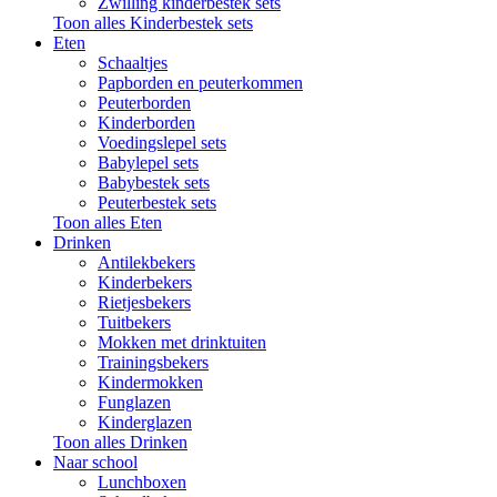
Zwilling kinderbestek sets
Toon alles Kinderbestek sets
Eten
Schaaltjes
Papborden en peuterkommen
Peuterborden
Kinderborden
Voedingslepel sets
Babylepel sets
Babybestek sets
Peuterbestek sets
Toon alles Eten
Drinken
Antilekbekers
Kinderbekers
Rietjesbekers
Tuitbekers
Mokken met drinktuiten
Trainingsbekers
Kindermokken
Funglazen
Kinderglazen
Toon alles Drinken
Naar school
Lunchboxen