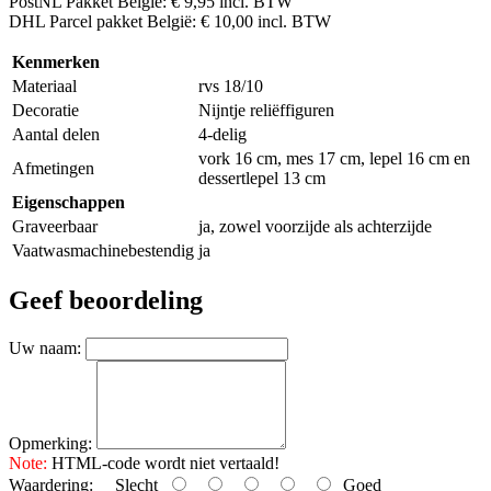
PostNL Pakket België: € 9,95 incl. BTW
DHL Parcel pakket België: € 10,00 incl. BTW
Kenmerken
Materiaal
rvs 18/10
Decoratie
Nijntje reliëffiguren
Aantal delen
4-delig
vork 16 cm, mes 17 cm, lepel 16 cm en
Afmetingen
dessertlepel 13 cm
Eigenschappen
Graveerbaar
ja, zowel voorzijde als achterzijde
Vaatwasmachinebestendig
ja
Geef beoordeling
Uw naam:
Opmerking:
Note:
HTML-code wordt niet vertaald!
Waardering:
Slecht
Goed