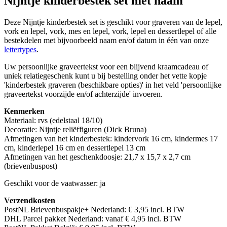
Nijntje kinderbestek set met naam
Deze Nijntje kinderbestek set is geschikt voor graveren van de lepel,
vork en lepel, vork, mes en lepel, vork, lepel en dessertlepel of alle
bestekdelen met bijvoorbeeld naam en/of datum in één van onze
lettertypes
.
Uw persoonlijke graveertekst voor een blijvend kraamcadeau of
uniek relatiegeschenk kunt u bij bestelling onder het vette kopje
'kinderbestek graveren (beschikbare opties)' in het veld 'persoonlijke
graveertekst voorzijde en/of achterzijde' invoeren.
Kenmerken
Materiaal: rvs (edelstaal 18/10)
Decoratie: Nijntje reliëffiguren (Dick Bruna)
Afmetingen van het kinderbestek: kindervork 16 cm, kindermes 17
cm, kinderlepel 16 cm en dessertlepel 13 cm
Afmetingen van het geschenkdoosje: 21,7 x 15,7 x 2,7 cm
(brievenbuspost)
Geschikt voor de vaatwasser: ja
Verzendkosten
PostNL Brievenbuspakje+ Nederland: € 3,95 incl. BTW
DHL Parcel pakket Nederland: vanaf € 4,95 incl. BTW