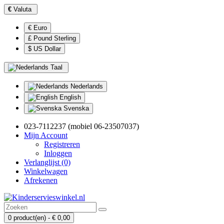
€
Valuta
€ Euro
£ Pound Sterling
$ US Dollar
Taal
Nederlands
English
Svenska
023-7112237 (mobiel 06-23507037)
Mijn Account
Registreren
Inloggen
Verlanglijst (0)
Winkelwagen
Afrekenen
0 product(en) - € 0,00